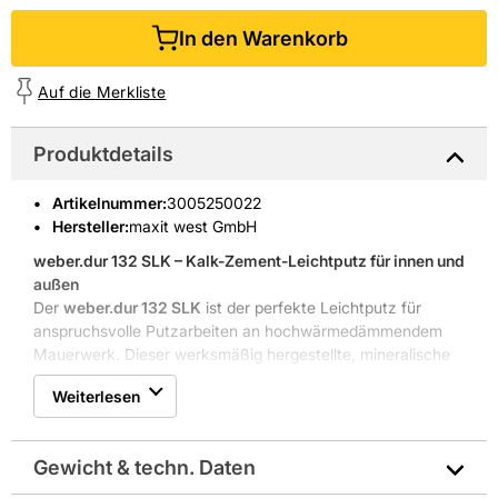
In den Warenkorb
Auf die Merkliste
Produktdetails
Artikelnummer
:
3005250022
Hersteller:
maxit west GmbH
weber.dur 132 SLK – Kalk-Zement-Leichtputz für innen und
außen
Der
weber.dur 132 SLK
ist der perfekte Leichtputz für
anspruchsvolle Putzarbeiten an hochwärmedämmendem
Mauerwerk. Dieser werksmäßig hergestellte, mineralische
Leichtputz ist sowohl im Innen- als auch im Außenbereich
Weiterlesen
vielseitig einsetzbar und bietet optimale Haftung auf
Mauerwerk. Ob als Basis für mineralische oder organische
Oberputze oder als Einlagenputz im Innenbereich mit
Gewicht & techn. Daten
lösungsmittelfreiem Anstrich – der
weber.dur 132 SLK
liefert immer verlässliche Ergebnisse.