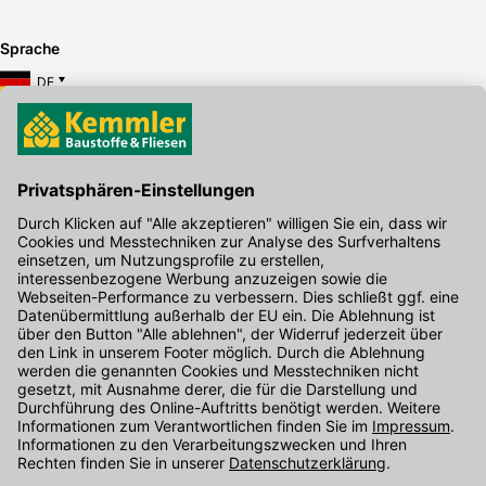
Sprache
DE
Hier gibt's die kostenlose App
Kontakt
Unser Onlineshop Team ist montags bis freitags von 08:00 - 17:00
Uhr unter der Telefonnummer
07071 / 151-151
für Sie erreichbar.
Alternativ können Sie unser
Kontaktformular
nutzen.
Den Kontakt direkt in unsere Niederlassungen finden Sie
hier
.