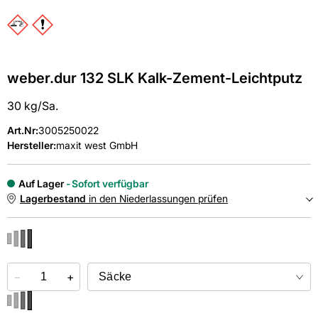
weber.dur 132 SLK Kalk-Zement-Leichtputz
30 kg/Sa.
Art.Nr
:
3005250022
Hersteller:
maxit west GmbH
Auf Lager
Sofort verfügbar
Lagerbestand
in den Niederlassungen prüfen
NIEDERLASSUNGEN
−
Online kaufen &
+
kostenlos
in der Niederlassung abholen