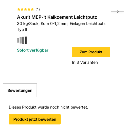
Hohe Ergiebigkeit – für eine wirtschaftliche Verarbeitung
(
1
)
Akurit MEP-it Kalkzement Leichtputz
Knauf 
Rabottieren nach ca. 2 Stunden – für schnelle Ergebnisse
30 kg/Sack, Korn 0-1,2 mm, Einlagen Leichtputz
20 kg/Sa
Gefahr
Typ II
faserarm
Verursacht Hautreizungen.
Vertrauen Sie auf
weber.dur 132 SLK
, wenn Sie Wert auf
hohe Qualität, Ergiebigkeit und eine schnelle Verarbeitung
Verursacht schwere Augenschäden.
legen!
Kann die Atemwege reizen.
Sofort verfügbar
Sofort v
Zum Produkt
In 3 Varianten
Bewertungen
Dieses Produkt wurde noch nicht bewertet.
Produkt jetzt bewerten