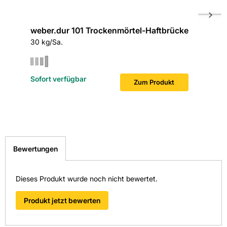
weber.dur 101 Trockenmörtel-Haftbrücke
Saint-G
30 kg/Sa.
30 kg/S
Gefahr
Verursacht Hautreizungen.
Verursacht schwere Augenschäden.
Sofort verfügbar
Sofort v
Zum Produkt
Bewertungen
Dieses Produkt wurde noch nicht bewertet.
Produkt jetzt bewerten