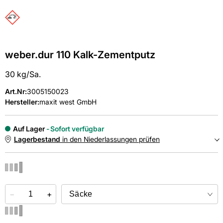
weber.dur 110 Kalk-Zementputz
30 kg/Sa.
Art.Nr
:
3005150023
Hersteller:
maxit west GmbH
Auf Lager
Sofort verfügbar
Lagerbestand
in den Niederlassungen prüfen
NIEDERLASSUNGEN
−
Online kaufen &
+
kostenlos
in der Niederlassung abholen