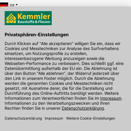
DE
Hier gibt's die kostenlose App
Kontakt
Unser Onlineshop Team ist montags bis freitags von 08:00 - 17:00
Uhr unter der Telefonnummer
07071 / 151-151
für Sie erreichbar.
Alternativ können Sie unser
Kontaktformular
nutzen.
Den Kontakt direkt in unsere Niederlassungen finden Sie
hier
.
Folgen Sie uns auf
: