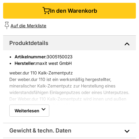
In den Warenkorb
Auf die Merkliste
Produktdetails
Artikelnummer
:
3005150023
Hersteller:
maxit west GmbH
weber.dur 110 Kalk-Zementputz
Der weber.dur 110 ist ein werksmäßig hergestellter,
mineralischer Kalk-Zementputz zur Herstellung eines
widerstandsfähigen Einlagenputzes oder eines Unterputzes.
Der Weber.dur 110 Kalk-Zementputz wird innen und außen
auf Mauerwerk nach DIN 1053 angewendet und als
Weiterlesen
mineralischer Unterputz können auf dem weber.dur 110
Kalk-Zementputz alle mineralischen und organischen
Oberputze und alle Farben von Weber sowie Fliesen
Gewicht & techn. Daten
aufgebracht werden.
Eigenschaften weber.dur 110 Kalk-Zementputz: