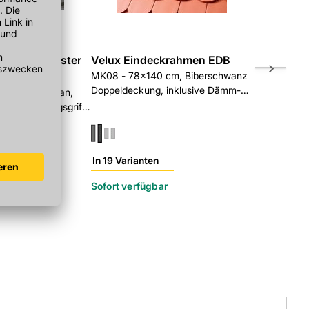
Schwing Fenster
Velux Eindeckrahmen EDB
Velux Ein
MK08 - 78x140 cm, Biberschwanz
SK08 - 114
Doppeldeckung, inklusive Dämm-
Doppeldeck
cm, Polyurethan,
und Anschluss-Set
und Anschlu
ung, Öffnungsgriff
In 19 Varianten
In 19 Varian
r
Sofort verfügbar