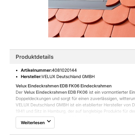
Produktdetails
Artikelnummer
:
4081020144
Hersteller:
VELUX Deutschland GMBH
Velux Eindeckrahmen EDB FK06
Eindeckrahmen
Der
Velux Eindeckrahmen EDB FK06
ist ein vormontierter 
Doppeldeckungen und sorgt für einen zuverlässigen, witter
VELUX Deutschland GMBH ist ein etablierter Hersteller von D
1941 und Sitz in Hamburg, der auf langlebige Produkte für den
Passgenauer Blendrahmen 660 x 1180 mm
Weiterlesen
Aluminium-Außenabdeckung für lange Haltbarkeit
Zulässig für Dachneigungen von 2590 Grad