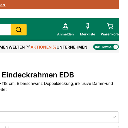
en.
Anmelden
Merkliste
Warenkorb
MENWELTEN
AKTIONEN %
UNTERNEHMEN
Inkl. MwSt.
Mein Warenkorb
Gesamtsumme
€
inkl. MwSt.
x Eindeckrahmen EDB
Zur Kasse
x118 cm, Biberschwanz Doppeldeckung, inklusive Dämm-und
-Set
>
Zum Warenkorb