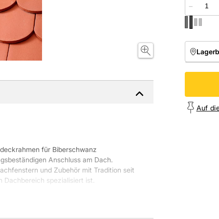
−
Lager
NIEDE
Onl
Auf di
Eindeckrahmen für Biberschwanz
ungsbeständigen Anschluss am Dach.
achfenstern und Zubehör mit Tradition seit
 Dachbereich spezialisiert ist.