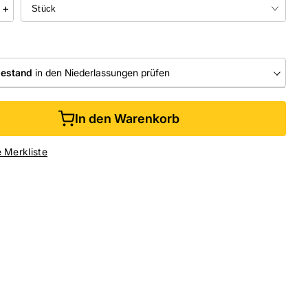
+
bestand
in den Niederlassungen prüfen
RLASSUNGEN
In den Warenkorb
ine kaufen &
kostenlos
in der Niederlassung abholen
e Merkliste