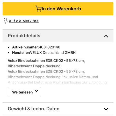
In den Warenkorb
Auf die Merkliste
Produktdetails
Artikelnummer
:
4081020140
Hersteller:
VELUX Deutschland GMBH
Velux Eindeckrahmen EDB CK02 - 55x78 cm,
Biberschwanz Doppeldeckung
Velux Eindeckrahmen EDB CK02 - 55x78 cm,
Biberschwanz Doppeldeckung, inklusive Dämm-und
Anschluss-Set
bietet eine Aluminiumlösung zur Einbindung
von Dachfenstern in Biberschwanz Doppeldeckungen und
Weiterlesen
ist für Dachneigungen von 2590 Grad geeignet.
VELUX Deutschland GMBH, gegründet 1941, ist spezialisiert
auf Dachfenster, Oberlichter und Sonnenschutz und
Gewicht & techn. Daten
verbindet Erfahrung mit Praxis für Handwerkseinsätze.
Blendrahmenmaße: 550x780 mm