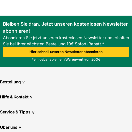
EDB CK02 ab?
Er ist für Dachneigungen von 2590 Grad zugelassen und
eignet sich für die meisten Steildachanwendungen.
Ist das Dämm- und Anschluss-Set enthalten?
Bleiben Sie dran. Jetzt unseren kostenlosen Newsletter
Ja, das Set ist im Lieferumfang enthalten und ermöglicht
abonnieren!
eine luftdichte Anbindung.
Abonnieren Sie jetzt unseren kostenlosen Newsletter und erhalten
Für welche Dacheindeckung ist der Eindeckrahmen
Sie bei Ihrer nächsten Bestellung 10€ Sofort-Rabatt.*
ausgelegt?
Er ist speziell für Biberschwanz Doppeldeckungen
Hier schnell unseren Newsletter abonnieren
konzipiert.
*einlösbar ab einem Warenwert von 200€
Wie schwer ist eine Einheit und welche Montagehinweise
sind relevant?
Eine Einheit wiegt 7,9 kg; die Montage erfolgt zweitkräftig,
und es ist auf Überdeckung, Entwässerung und luftdichten
Bestellung
v
Anschluss zu achten.
Hilfe & Kontakt
v
Service & Tipps
v
Über uns
v