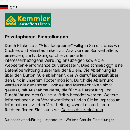
DE
Hier gibt's die kostenlose App
Kontakt
Unser Onlineshop Team ist montags bis freitags von 08:00 - 17:00
Uhr unter der Telefonnummer
07071 / 151-151
für Sie erreichbar.
Alternativ können Sie unser
Kontaktformular
nutzen.
Den Kontakt direkt in unsere Niederlassungen finden Sie
hier
.
Folgen Sie uns auf
: