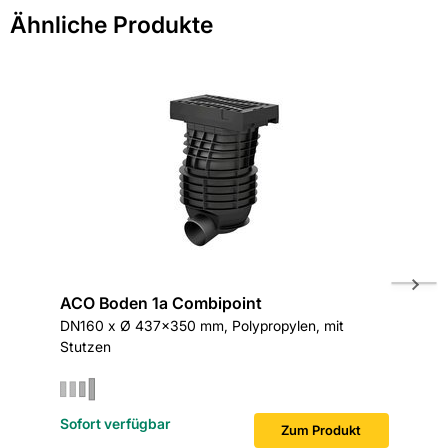
Länge in mm: 150
Ähnliche Produkte
schnellstmöglich bearbeiten.
> Fragen zum Produkt
Hersteller-Art.-Nr.: 41152
EAN: 2100000076949
ACO Boden 1a Combipoint
Fränki
DN160 x Ø 437x350 mm, Polypropylen, mit
DN150 x 
Stutzen
gewellt,
Sofort verfügbar
Zum Produkt