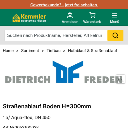
Lagerbestand in Echtzeit
Gewerbekunde? - jetzt freischalten.
Nutzerverwaltung
Neu im Onlineshop?
Anmelden
Warenkorb
Menü
Photovoltaik Konfigurator
Mein Konto
Produkt scannen
Home
Sortiment
Tiefbau
Hofablauf & Straßenablauf
Projektlisten
Meistverkaufte Produkte
Kunden kauften auch
Starker Service
Unsere Kemmler-Marke
Technische Daten & Merkblätter
Videos
Straßenablauf Boden H=300mm
1 a/ Aqua-flex, DN 450
Art.Nr
:
1053100028