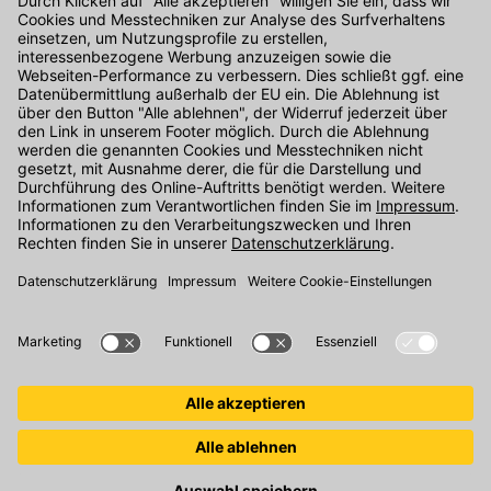
Kontakt
Unser Onlineshop Team ist montags bis freitags von 08:00 - 17:00
Uhr unter der Telefonnummer
07071 / 151-151
für Sie erreichbar.
Alternativ können Sie unser
Kontaktformular
nutzen.
Den Kontakt direkt in unsere Niederlassungen finden Sie
hier
.
Folgen Sie uns auf
: