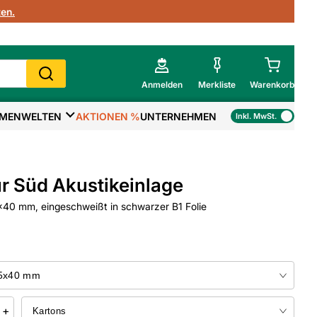
en.
Anmelden
Merkliste
Warenkorb
MENWELTEN
AKTIONEN %
UNTERNEHMEN
Inkl. MwSt.
Mein Warenkorb
Gesamtsumme
€
inkl. MwSt.
r Süd Akustikeinlage
Zur Kasse
40 mm, eingeschweißt in schwarzer B1 Folie
>
Zum Warenkorb
+