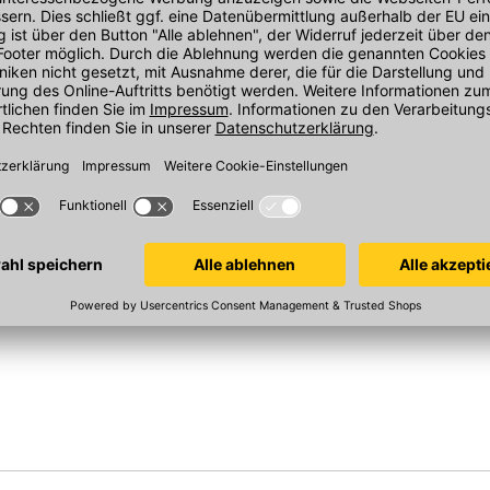
tikeinlage
Knauf Cleaneo Akustik SK
Vogl Direkts
eingeschweißt
8/18 R
CD 60/27
e
1998x1188x12,5 mm, rundgelochte
Bauuntergrunds
Gipsplatte, Kante 4SK, Vlies
loch, 100 Stüc
schwarz
In 2 Varianten
Sofort verfügbar
Sofort verfügba