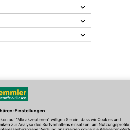
Brandschutzklasse: B1
Farbe: gelb
den Link um direkt zum Kontaktformular
möglich bearbeiten.
Gewicht pro Verkaufseinheit: 9,4 kg
Material: Mineralwolle
EAN: 2100001422813