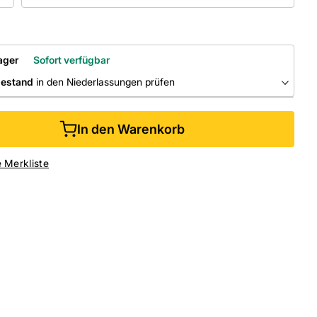
ager
Sofort verfügbar
bestand
in den Niederlassungen prüfen
RLASSUNGEN
In den Warenkorb
ine kaufen &
kostenlos
in der Niederlassung abholen
e Merkliste