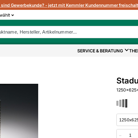
e sind Gewerbekunde? - jetzt mit Kemmler Kundennummer freischalt
wählt
SERVICE & BERATUNG
THE
Stadu
1250x625x
−