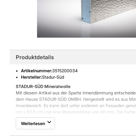
Produktdetails
Artikelnummer
:
3515200034
Hersteller:
Stadur-Süd
STADUR-SÜD Mineralwolle
Mit diesem Artikel aus der Sparte Innendämmung entscheiden
dem Hause STADUR-SÜD GMBH. Hergestellt wird es aus Mine
Innenbereich. Es kann dort unter anderem an Fassaden genu
cm x 62,5 cm und eine Materialstärke von 40 mm. Die Farbe d
der Artikel die Brandschutzklasse B1.
Weiterlesen