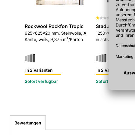
(
1
)
Rockwool Rockfon Tropic
Stadur Süd Akus
625x625x20 mm, Steinwolle, A
1250x625x30 mm, 
Kante, weiß, 9,375 m²/Karton
in schwarzer B1 Foli
In 2 Varianten
In 2 Varianten
Sofort verfügbar
Sofort verfügbar
Bewertungen