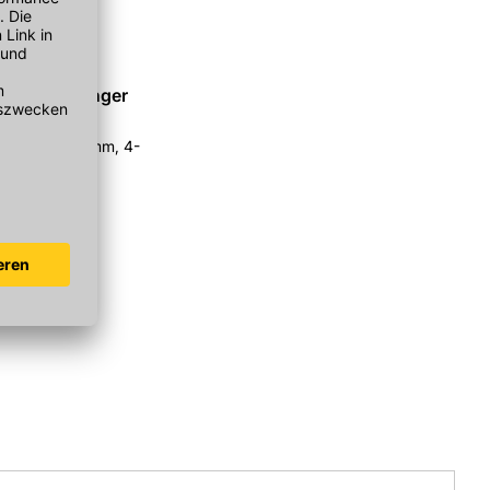
chwingabhänger
abstand 120 mm, 4-
k/Packung
r