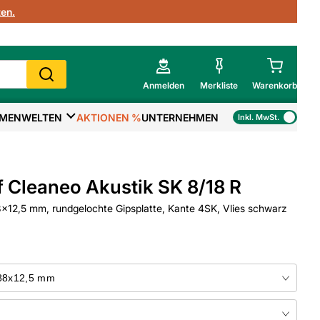
en.
Anmelden
Merkliste
Warenkorb
MENWELTEN
AKTIONEN %
UNTERNEHMEN
Inkl. MwSt.
Mein Warenkorb
Gesamtsumme
€
inkl. MwSt.
 Cleaneo Akustik SK 8/18 R
Zur Kasse
12,5 mm, rundgelochte Gipsplatte, Kante 4SK, Vlies schwarz
>
Zum Warenkorb