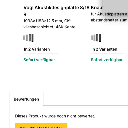
Vogl Akustikdesignplatte 8/18
Knauf Montagehi
R
für Akustikplatten a
abstandshalter zum
1998x1188x12,5 mm, GK-
Lochplatten
vliesbeschichtet, 4SK Kante,
schwarz, 25 Stück/Palette
In 2 Varianten
In 2 Varianten
Sofort verfügbar
Sofort verfügbar
Bewertungen
Dieses Produkt wurde noch nicht bewertet.