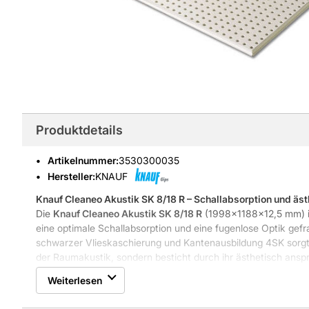
Produktdetails
Artikelnummer
:
3530300035
Hersteller:
KNAUF
Knauf Cleaneo Akustik SK 8/18 R – Schallabsorption und äst
Die
Knauf Cleaneo Akustik SK 8/18 R
(1998x1188x12,5 mm) is
eine optimale Schallabsorption und eine fugenlose Optik gefr
schwarzer Vlieskaschierung und Kantenausbildung 4SK sorgt 
der Raumakustik, sondern besticht durch ihr ästhetisch ans
Lochung. Die Verlegung erfolgt mit einer ca. 3 mm breiten Fug
Weiterlesen
nahtlose Oberfläche zu gewährleisten.