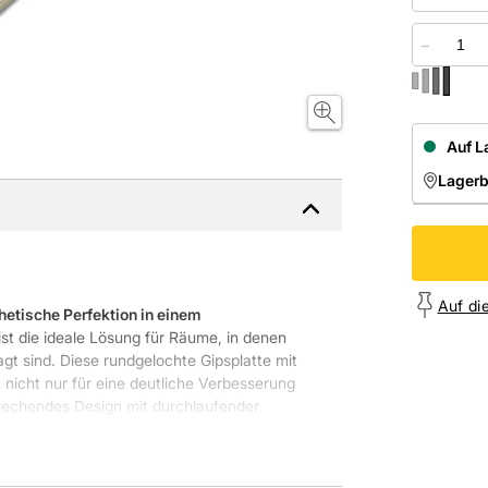
−
Auf L
Lager
NIEDE
Onl
Auf di
hetische Perfektion in einem
t die ideale Lösung für Räume, in denen
agt sind. Diese rundgelochte Gipsplatte mit
nicht nur für eine deutliche Verbesserung
prechendes Design mit durchlaufender
e, die mit Uniflott verspachtelt wird, um eine