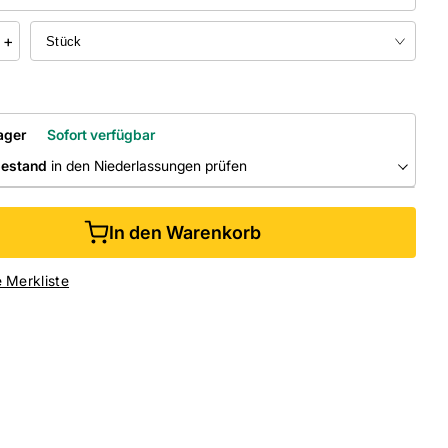
+
ager
Sofort verfügbar
bestand
in den Niederlassungen prüfen
RLASSUNGEN
In den Warenkorb
ine kaufen &
kostenlos
in der Niederlassung abholen
e Merkliste