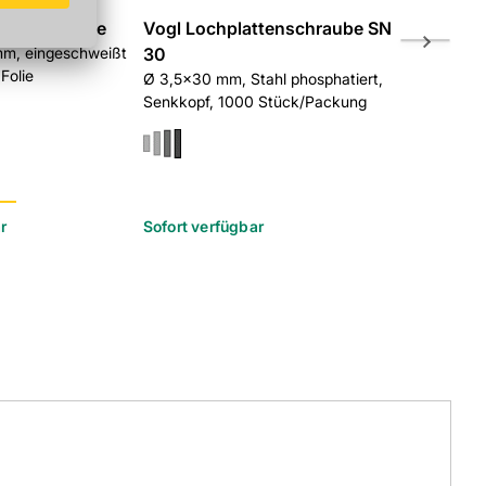
kustikeinlage
Vogl Lochplattenschraube SN
Knauf Se
m, eingeschweißt
30
Ø 3,5x30 mm
Folie
Schnellbaus
Ø 3,5x30 mm, Stahl phosphatiert,
Nagelspitze
Senkkopf, 1000 Stück/Packung
r
Sofort verfügbar
Sofort verf