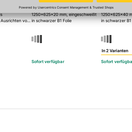
lfe 8/18
Stadur Süd Akustikeinlage
Stadur Süd A
ls
1250x625x20 mm, eingeschweißt
1250x625x40 m
 Ausrichten von
in schwarzer B1 Folie
in schwarzer B1 
In 2 Varianten
Sofort verfügbar
Sofort verfügba