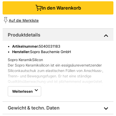
In den Warenkorb
Auf die Merkliste
Produktdetails
Artikelnummer
:
5040031183
Hersteller:
Sopro Bauchemie GmbH
Sopro KeramikSilicon
Der Sopro Keramiksilicon ist ein essigsäurevernetzender
Siliconkautschuk zum elastischen Füllen von Anschluss-,
Trenn- und Bewegungsfugen. Er hat eine ständige
Qualitätsüberwachung und ist pilzhemmend ausgerüstet.
Nach der Aushärtung/Vernetzung ist der Silicondichtstoff
Weiterlesen
elastisch, witterungs-, alterungs- und UV-beständig.
Eigenschaften Sopro KeramikSilicon:
* für den Keramik- und Sanitärbereich
Gewicht & techn. Daten
* pilzhemmend ausgerüstet nach DIN EN ISO 846
* für den Innen- und Außenbereich