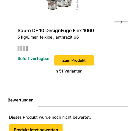
Sopro DF 10 DesignFuge Flex 1060
Sopro B
5 kg/Eimer, felxibel, anthrazit 66
5 kg/Beu
Sofort verfügbar
Sofort v
Zum Produkt
In 51 Varianten
Bewertungen
Dieses Produkt wurde noch nicht bewertet.
Produkt jetzt bewerten