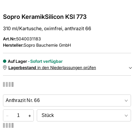
Sopro KeramikSilicon KSI 773
310 ml/Kartusche, oximfrei, anthrazit 66
Art.Nr
:
5040031183
Hersteller:
Sopro Bauchemie GmbH
Auf Lager
Sofort verfügbar
Lagerbestand
in den Niederlassungen prüfen
NIEDERLASSUNGEN
Online kaufen &
kostenlos
in der Niederlassung abholen
−
+