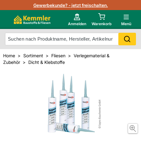
Lagerbestand in Echtzeit
Gewerbekunde? - jetzt freischalten.
Nutzerverwaltung
Neu im Onlineshop?
Anmelden
Warenkorb
Menü
Photovoltaik Konfigurator
Mein Konto
Produkt scannen
Home
Sortiment
Fliesen
Verlegematerial &
Projektlisten
Zubehör
Dicht & Klebstoffe
Meistverkaufte Produkte
Kunden kauften auch
Starker Service
Unsere Kemmler-Marke
Technische Daten & Merkblätter
Videos