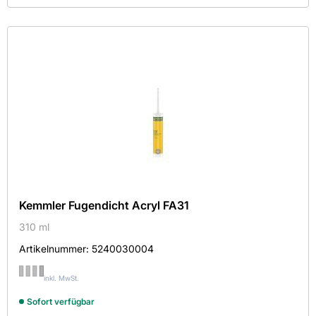
Kein Treffer gefunden.
Kategorie
Farbe
Hersteller
Maße
Mehr
Aktive Filter
Kemmler Fugendicht Acryl FA31
310 ml
Artikelnummer:
5240030004
ARDEX GMBH
inkl. MwSt.
BOSIG GmbH
Sofort verfügbar