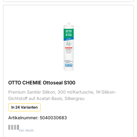
Deutsche Foamglas GmbH
HERMANN OTTO CHEMIE GMBH
KIESEL
SCHLÜTER - SYSTEMS KG
Sopro Bauchemie GmbH
Sortieren nach
OTTO CHEMIE Ottoseal S100
Verfügbarkeit
Premium Sanitär Silikon, 300 ml/Kartusche, 1K-Silikon-
Dichtstoff auf Acetat-Basis, Silbergrau
Auf Lager
In 24 Varianten
Artikelnummer:
5040030683
Artikeltyp
×
Brandverhalten
inkl. MwSt.