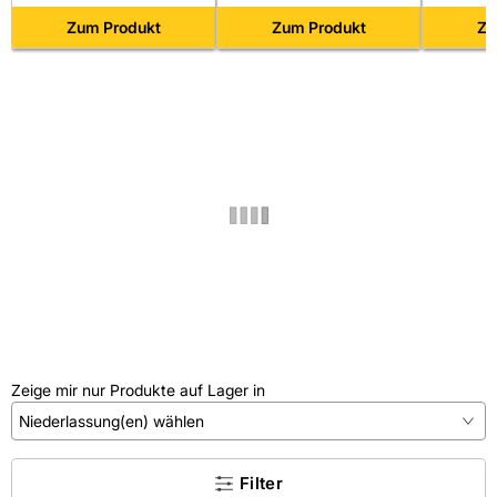
ml/Kartusche, 1K-Silikon-
silbergrau 17
Dichtstoff auf Acetat-Basis,
Zum Produkt
Zum Produkt
Zu
Silbergrau
Zeige mir nur Produkte auf Lager in
Niederlassung(en) wählen
×
Filter