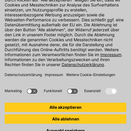
Kontakt
Unser Onlineshop Team ist montags bis freitags von 08:00 - 17:00
Uhr unter der Telefonnummer
07071 / 151-151
für Sie erreichbar.
Alternativ können Sie unser
Kontaktformular
nutzen.
Den Kontakt direkt in unsere Niederlassungen finden Sie
hier
.
Folgen Sie uns auf
: