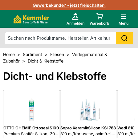
Lagerbestand in Echtzeit
Gewerbekunde? - jetzt freischalten.
Nutzerverwaltung
Neu im Onlineshop?
Anmelden
Warenkorb
Menü
Photovoltaik Konfigurator
Mein Konto
Produkt scannen
Home
Sortiment
Fliesen
Verlegematerial &
Projektlisten
Zubehör
Dicht & Klebstoffe
Meistverkaufte Produkte
Kunden kauften auch
Dicht- und Klebstoffe
Starker Service
Unsere Kemmler-Marke
Technische Daten & Merkblätter
Videos
OTTO CHEMIE Ottoseal S100
Sopro KeramikSilicon KSI 783
Wedi 610 K
Premium Sanitär Silikon, 300
310 ml/Kartusche, oximfrei,
310 ml/Kar