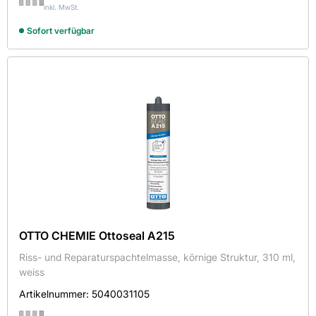
inkl. MwSt.
Montagekleber
Naturstein-Silikon
Sofort verfügbar
Neutral-Silikon
Primer
PUR-Rundprofil
Riss- und Reparaturspachtel
Sanitär-Silikon
Silikon-Entferner
Spiegel-Klebstoff
Universal-Primer
OTTO CHEMIE Ottoseal A215
Riss- und Reparaturspachtelmasse, körnige Struktur, 310 ml,
weiss
Artikelnummer:
5040031105