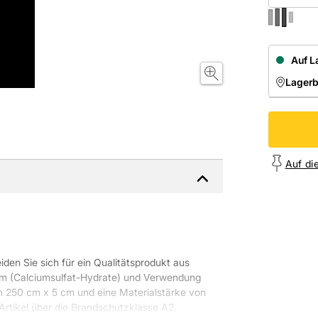
Auf L
Lager
NIEDE
Onl
Auf di
den Sie sich für ein Qualitätsprodukt aus
um (Calciumsulfat-Hydrate) und Verwendung
n 250 cm x 5 cm und eine Materialstärke von
Artikel über die Brandschutzklasse A2.