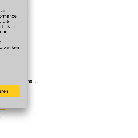
servlies
eter/Rolle,
s Dichtband ohne
r