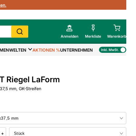
en.
Anmelden
Merkliste
Warenkorb
MENWELTEN
AKTIONEN %
UNTERNEHMEN
Inkl. MwSt.
Mein Warenkorb
Gesamtsumme
€
inkl. MwSt.
T Riegel LaForm
Zur Kasse
7,5 mm, GK-Streifen
>
Zum Warenkorb
+