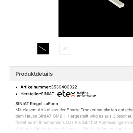
Produktdetails
Artikelnummer
:
3530400022
Hersteller:
SINIAT
SINIAT Riegel LaForm
Mit diesem Artikel aus der Sparte Trockenbauplatten entschei
dem Hause SINIAT GMBH. Hergestellt wird es aus Gipsscha
findet es im Innenbereich. Das Produkt hat Abmessungen vo
37,5 mm. Die Farbe des Artikels ist Weiß. Zudem verfügt der 