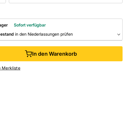
ager
Sofort verfügbar
bestand
in den Niederlassungen prüfen
RLASSUNGEN
In den Warenkorb
ine kaufen &
kostenlos
in der Niederlassung abholen
e Merkliste