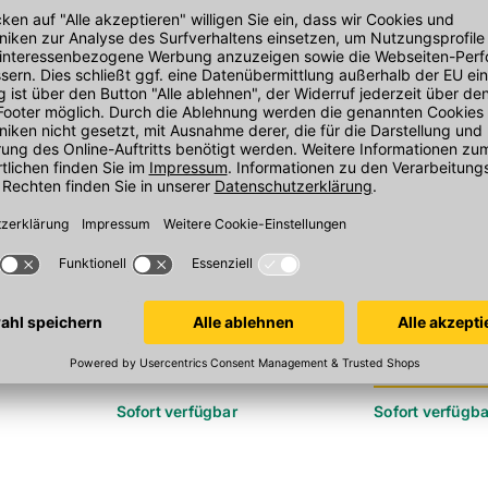
Form
SINIAT Pallas Base
Prima Mischfa
 GK-Streifen
für erste GK-Lage - 20 kg/Eimer
Dichtband
50x3 mm x 30 M
selbstklebende
Abdeckfolie
In 3 Varianten
Sofort verfügbar
Sofort verfügba