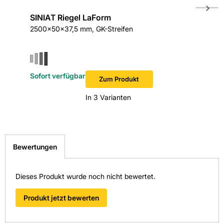
Rohdichte: 696
SINIAT Riegel LaForm
SINIAT 
Stärke: 37,5
2500x50x37,5 mm, GK-Streifen
2500x75
Wärmeleitfähigkeit in W/(mK): 0,25
Hersteller-Art.-Nr.: 106442
Sofort verfügbar
Sofort v
Zum Produkt
In 3 Varianten
EAN: 4032961001563
Bewertungen
Dieses Produkt wurde noch nicht bewertet.
Produkt jetzt bewerten