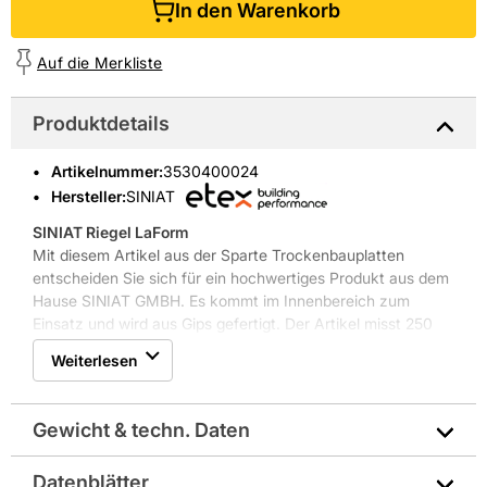
In den Warenkorb
Auf die Merkliste
Produktdetails
Artikelnummer
:
3530400024
Hersteller:
SINIAT
SINIAT Riegel LaForm
Mit diesem Artikel aus der Sparte Trockenbauplatten
entscheiden Sie sich für ein hochwertiges Produkt aus dem
Hause SINIAT GMBH. Es kommt im Innenbereich zum
Einsatz und wird aus Gips gefertigt. Der Artikel misst 250
cm x 10 cm, die Materialstärke liegt bei 37,5 mm. Die Farbe
Weiterlesen
des Artikels ist Weiß. Darüber hinaus besitzt der Artikel die
Brandschutzklasse A2.
Weitere Produkteigenschaften: SK Kante
Gewicht & techn. Daten
Datenblätter