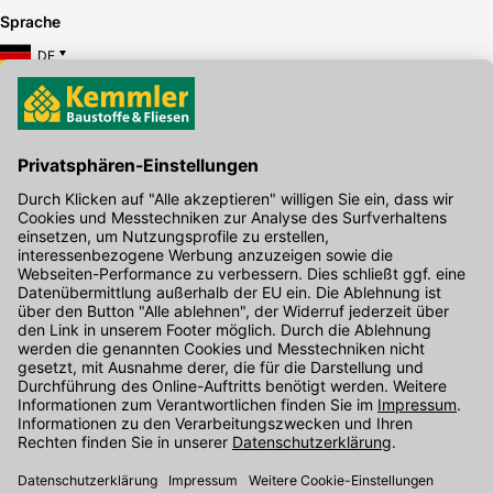
Sprache
DE
Hier gibt's die kostenlose App
Kontakt
Unser Onlineshop Team ist montags bis freitags von 08:00 - 17:00
Uhr unter der Telefonnummer
07071 / 151-151
für Sie erreichbar.
Alternativ können Sie unser
Kontaktformular
nutzen.
Den Kontakt direkt in unsere Niederlassungen finden Sie
hier
.