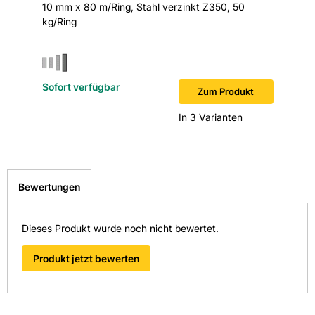
10 mm x 80 m/Ring, Stahl verzinkt Z350, 50
30x3,5 m
kg/Ring
Sofort verfügbar
Sofort v
Zum Produkt
In 3 Varianten
Bewertungen
Dieses Produkt wurde noch nicht bewertet.
Produkt jetzt bewerten