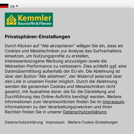
DE
Hier gibt's die kostenlose App
Kontakt
Unser Onlineshop Team ist montags bis freitags von 08:00 - 17:00
Uhr unter der Telefonnummer
07071 / 151-151
für Sie erreichbar.
Alternativ können Sie unser
Kontaktformular
nutzen.
Den Kontakt direkt in unsere Niederlassungen finden Sie
hier
.
Folgen Sie uns auf
: