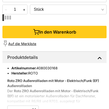
−
+
In den Warenkorb
Auf die Merkliste
Produktdetails
Artikelnummer
:
4080030168
Hersteller:
ROTO
Roto ZRO Außenrollladen mit Motor - Elektrisch/Funk (EF)

Außenrollladen
Der
Roto ZRO Außenrollladen mit Motor - Elektrisch/Funk
(EF)
ist ein motorisierter Außenrollladen für Dachfenster,
kompatibel mit R6/R8 und R703, ausgelegt für
Fenstergröße 07/11.