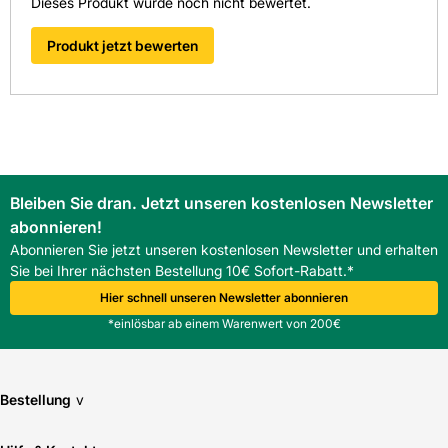
Dieses Produkt wurde noch nicht bewertet.
Baustofffachhandel in Südwest-Deutschland.
FAQ
Produkt jetzt bewerten
Was ist der Vorteil gegenüber einem manuellen Rollladen?
Die motorisierte Funkbedienung bietet mehr Komfort und
schnellere Montage, spart Zeit und liefert eine moderne
Steuerungslösung.
Ist der Rollladen mit allen Roto Dachfenstern kompatibel?
Er ist kompatibel mit R6, R8 und R703. Blendrahmenmaße
sollten vor der Bestellung geprüft werden.
Bleiben Sie dran. Jetzt unseren kostenlosen Newsletter
Wie aufwendig ist die Wartung?
abonnieren!
Die Wartung ist gering: Sichtprüfung und Reinigung reichen
meist aus, größere Eingriffe erfolgen durch Fachbetriebe.
Abonnieren Sie jetzt unseren kostenlosen Newsletter und erhalten
Welche Farben sind verfügbar?
Sie bei Ihrer nächsten Bestellung 10€ Sofort-Rabatt.*
Die Farbe
Anthrazit
ist neutral und passt zu vielen
Hier schnell unseren Newsletter abonnieren
Dachlandschaften und Dacheindeckungen.
*einlösbar ab einem Warenwert von 200€
Bestellung
v