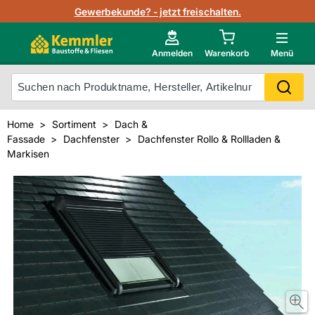
Lagerbestand in Echtzeit
Gewerbekunde? - jetzt freischalten.
Nutzerverwaltung
Neu im Onlineshop?
Anmelden
Warenkorb
Menü
Photovoltaik Konfigurator
Mein Konto
Produkt scannen
Home
Sortiment
Dach &
Projektlisten
Fassade
Dachfenster
Dachfenster Rollo & Rollladen &
Meistverkaufte Produkte
Markisen
Kunden kauften auch
Starker Service
Unsere Kemmler-Marke
Technische Daten & Merkblätter
Videos