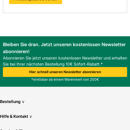
Die digitalen Lösungen von Kemmler mit Schnittstellen wie
OCI und IDS erleichtern die Bestellung und sorgen für einen
effizienten Bestellprozess. Profitieren Sie von einem
optimierten Einkauf beim zuverlässigsten
Baustofffachhandel in Südwest-Deutschland.
FAQ
Ist der Roto ZRO Außenrollladen mit Motor -
Bleiben Sie dran. Jetzt unseren kostenlosen Newsletter
Elektrisch/Funk (EF) mit meinem Designo R703 Fenster
abonnieren!
kompatibel?
Ja, er ist kompatibel mit Designo R703 sowie mit den
Abonnieren Sie jetzt unseren kostenlosen Newsletter und erhalten
Profilen R6 und R8.
Sie bei Ihrer nächsten Bestellung 10€ Sofort-Rabatt.*
Welche Versorgungsspannung benötigt der Roto ZRO
Hier schnell unseren Newsletter abonnieren
Außenrollladen mit Motor - Elektrisch/Funk (EF)?
*einlösbar ab einem Warenwert von 200€
Die Versorgung erfolgt gemäß Herstellerangaben; Details in
der Montageanleitung.
Bestellung
v
Hilfe & Kontakt
v