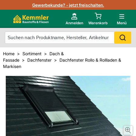
Lagerbestand in Echtzeit
Gewerbekunde? - jetzt freischalten.
Nutzerverwaltung
Neu im Onlineshop?
Anmelden
Warenkorb
Menü
Photovoltaik Konfigurator
Mein Konto
Produkt scannen
Home
Sortiment
Dach &
Projektlisten
Fassade
Dachfenster
Dachfenster Rollo & Rollladen &
Meistverkaufte Produkte
Markisen
Kunden kauften auch
Starker Service
Unsere Kemmler-Marke
Technische Daten & Merkblätter
Videos