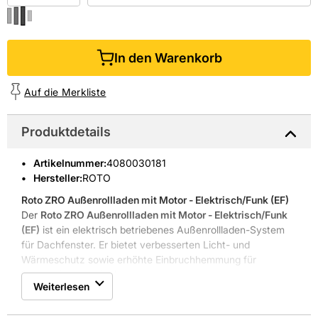
In den Warenkorb
Auf die Merkliste
Produktdetails
Artikelnummer
:
4080030181
Hersteller:
ROTO
Roto ZRO Außenrollladen mit Motor - Elektrisch/Funk (EF)
Der
Roto ZRO Außenrollladen mit Motor - Elektrisch/Funk
(EF)
ist ein elektrisch betriebenes Außenrollladen-System
für Dachfenster. Er bietet verbesserten Licht- und
Wärmeschutz sowie erhöhte Einbruchhemmung für
Renovation und Neubau.
Weiterlesen
Der Hersteller ROTO (Roto Frank DST Vertriebs-GmbH)
steht seit 1935 für Fenster- und Türtechnik mit langlebiger