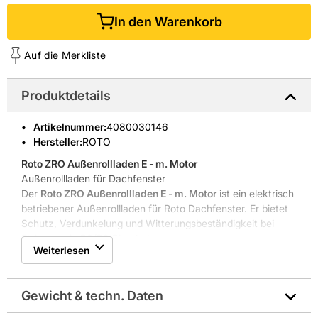
In den Warenkorb
Auf die Merkliste
Produktdetails
Artikelnummer
:
4080030146
Hersteller:
ROTO
Roto ZRO Außenrollladen E - m. Motor
Außenrollladen für Dachfenster
Der
Roto ZRO Außenrollladen E - m. Motor
ist ein elektrisch
betriebener Außenrollladen für Roto Dachfenster. Er bietet
Schutz, Verdunkelung und Witterungsbeständigkeit bei
Einbauten in R6/R8 Blendrahmen.
Weiterlesen
Roto Frank DST Vertriebs-GmbH wurde 1935 gegründet
und hat seinen Sitz in Bad Mergentheim. Das Unternehmen
ist bekannt für innovative Fenster- und Türtechnik sowie
Gewicht & techn. Daten
langlebige Dachlösungen.
Elektrischer Antrieb für einfache Bedienung