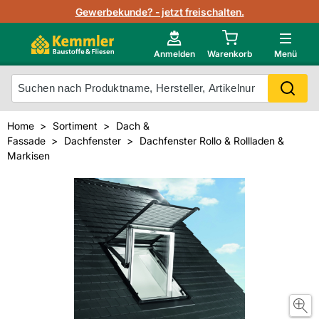
Lagerbestand in Echtzeit
Gewerbekunde? - jetzt freischalten.
Nutzerverwaltung
Neu im Onlineshop?
Anmelden
Warenkorb
Menü
Photovoltaik Konfigurator
Mein Konto
Produkt scannen
Home
Sortiment
Dach &
Projektlisten
Fassade
Dachfenster
Dachfenster Rollo & Rollladen &
Meistverkaufte Produkte
Markisen
Kunden kauften auch
Starker Service
Unsere Kemmler-Marke
Technische Daten & Merkblätter
Videos