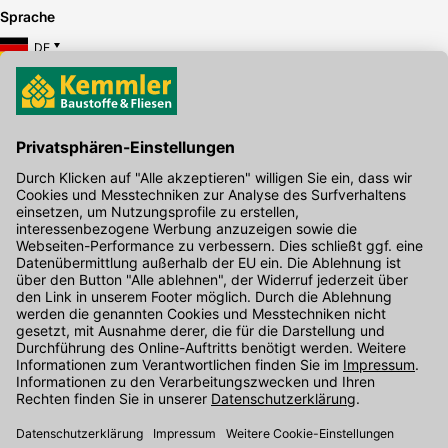
Sprache
DE
Hier gibt's die kostenlose App
Kontakt
Unser Onlineshop Team ist montags bis freitags von 08:00 - 17:00
Uhr unter der Telefonnummer
07071 / 151-151
für Sie erreichbar.
Alternativ können Sie unser
Kontaktformular
nutzen.
Den Kontakt direkt in unsere Niederlassungen finden Sie
hier
.
Folgen Sie uns auf
: