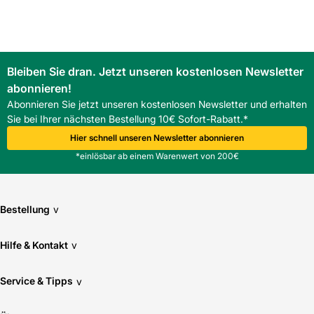
Spannungsversorgung und Steuerung sollten an die
Installation angepasst werden.
Ist der Roto ZRO Außenrollladen E - m. Motor mit allen Roto
Blendrahmen kompatibel?
Bleiben Sie dran. Jetzt unseren kostenlosen Newsletter
Er ist für R6 und R8 Blendrahmen ausgelegt. Vor Einbau
abonnieren!
sollte die genaue Kombination geprüft werden.
Abonnieren Sie jetzt unseren kostenlosen Newsletter und erhalten
Sie bei Ihrer nächsten Bestellung 10€ Sofort-Rabatt.*
Hier schnell unseren Newsletter abonnieren
*einlösbar ab einem Warenwert von 200€
Bestellung
v
Hilfe & Kontakt
v
Service & Tipps
v