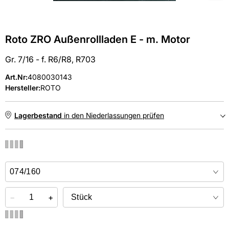
Roto ZRO Außenrollladen E - m. Motor
Gr. 7/16 - f. R6/R8, R703
Art.Nr
:
4080030143
Hersteller:
ROTO
Lagerbestand
in den Niederlassungen prüfen
NIEDERLASSUNGEN
Online kaufen &
kostenlos
in der Niederlassung abholen
−
+