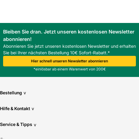
Schutzfunktionen zu gewährleisten.
Ist der Roto ZRO Außenrollladen E - m. Motor für alle
Designo Größen passend?
Der Rollladen ist für Designo R703 Fenster in R6 und R8
Bleiben Sie dran. Jetzt unseren kostenlosen Newsletter
geeignet. Vor Bestellung sollte die
abonnieren!
Blendrahmenkonfiguration geprüft werden.
Welche Wartungsmaßnahmen sind für den Roto ZRO
Abonnieren Sie jetzt unseren kostenlosen Newsletter und erhalten
Außenrollladen E - m. Motor empfohlen?
Sie bei Ihrer nächsten Bestellung 10€ Sofort-Rabatt.*
Regelmäßige Sichtprüfungen und Funktionsprüfungen des
Hier schnell unseren Newsletter abonnieren
Motors werden empfohlen. Ersatzteile sollten aus dem
*einlösbar ab einem Warenwert von 200€
ROTO Sortiment stammen.
Bestellung
v
Hilfe & Kontakt
v
Service & Tipps
v