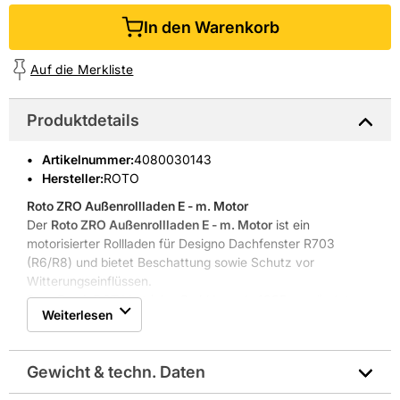
In den Warenkorb
Auf die Merkliste
Produktdetails
Artikelnummer
:
4080030143
Hersteller:
ROTO
Roto ZRO Außenrollladen E - m. Motor
Der
Roto ZRO Außenrollladen E - m. Motor
ist ein
motorisierter Rollladen für Designo Dachfenster R703
(R6/R8) und bietet Beschattung sowie Schutz vor
Witterungseinflüssen.
Roto Frank DST Vertriebs-GmbH wurde 1935 gegründet
Weiterlesen
und hat seinen Sitz in Bad Mergentheim. Die Marke ROTO
steht für Erfahrung in Fenster- und Türtechnik.
Motorisierte Bedienung für einfachen Einsatz
Gewicht & techn. Daten
Passgenau für Designo R703 R6/R8 Fenster
Außenbauweise für Witterungsschutz