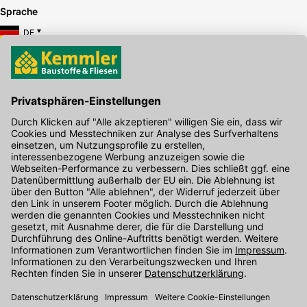
Sprache
DE
Hier gibt's die kostenlose App
Kontakt
Unser Onlineshop Team ist montags bis freitags von 08:00 - 17:00
Uhr unter der Telefonnummer
07071 / 151-151
für Sie erreichbar.
Alternativ können Sie unser
Kontaktformular
nutzen.
Den Kontakt direkt in unsere Niederlassungen finden Sie
hier
.
Folgen Sie uns auf
: