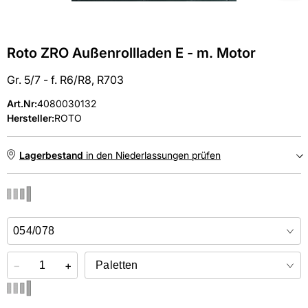
Roto ZRO Außenrollladen E - m. Motor
Gr. 5/7 - f. R6/R8, R703
Art.Nr
:
4080030132
Hersteller:
ROTO
Lagerbestand
in den Niederlassungen prüfen
NIEDERLASSUNGEN
Online kaufen &
kostenlos
in der Niederlassung abholen
−
+