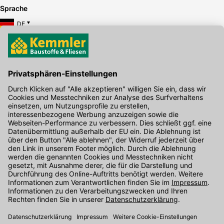
Sprache
DE
Hier gibt's die kostenlose App
Kontakt
Unser Onlineshop Team ist montags bis freitags von 08:00 - 17:00
Uhr unter der Telefonnummer
07071 / 151-151
für Sie erreichbar.
Alternativ können Sie unser
Kontaktformular
nutzen.
Den Kontakt direkt in unsere Niederlassungen finden Sie
hier
.
Folgen Sie uns auf
: