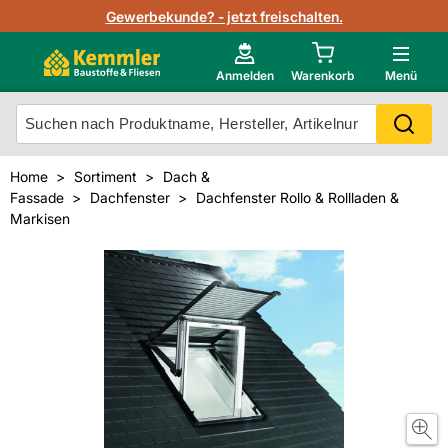
Lagerbestand in Echtzeit
Gewerbekunde? - jetzt freischalten.
Nutzerverwaltung
Neu im Onlineshop?
Anmelden
Warenkorb
Menü
Photovoltaik Konfigurator
Mein Konto
Produkt scannen
Home
Sortiment
Dach &
Projektlisten
Fassade
Dachfenster
Dachfenster Rollo & Rollladen &
Meistverkaufte Produkte
Markisen
Kunden kauften auch
Starker Service
Unsere Kemmler-Marke
Technische Daten & Merkblätter
Videos