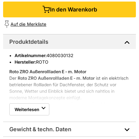
In den Warenkorb
Auf die Merkliste
Produktdetails
Artikelnummer
:
4080030132
Hersteller:
ROTO
Roto ZRO Außenrollladen E - m. Motor
Der
Roto ZRO Außenrollladen E - m. Motor
ist ein elektrisch
betriebener Rollladen für Dachfenster, der Schutz vor
Sonne, Wetter und Einblick bietet und sich nahtlos in
moderne Montagekonzepte einfügt.
Die Roto Frank DST Vertriebs-GmbH aus Bad Mergentheim
Weiterlesen
entwickelt seit 1935 Fenster- und Türtechnik und steht für
bewährte Konstruktion und langlebige Produkte. ROTO
verbindet historische Kompetenz mit aktuellen
Gewicht & techn. Daten
Anforderungen der Dachfensterbranche.
Elektrischer Antrieb mit RT2-Schnittstelle