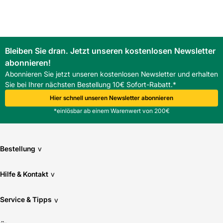
Südwest-Deutschland transparent und zukunftsorientiert
bleibt.
FAQ
Was unterscheidet den Roto ZRO Außenrollladen E - m.
Bleiben Sie dran. Jetzt unseren kostenlosen Newsletter
Motor von herkömmlichen Sonnenschutzlösungen?
abonnieren!
Der Roto ZRO Außenrollladen E - m. Motor kombiniert
Außenwirkung und elektrischen Antrieb, was höheren
Abonnieren Sie jetzt unseren kostenlosen Newsletter und erhalten
Witterungsschutz und automatisierte Steuerung ermöglicht
Sie bei Ihrer nächsten Bestellung 10€ Sofort-Rabatt.*
und Arbeitszeit spart.
Hier schnell unseren Newsletter abonnieren
*einlösbar ab einem Warenwert von 200€
Bestellung
v
Hilfe & Kontakt
v
Service & Tipps
v