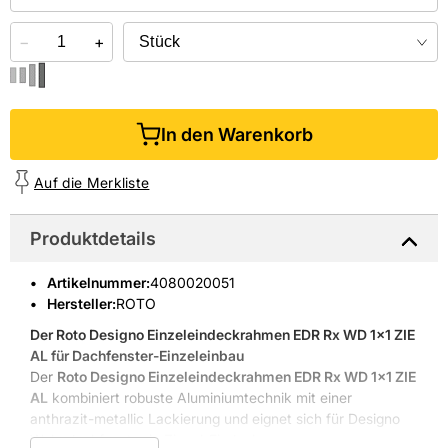
−
+
In den Warenkorb
Auf die Merkliste
Produktdetails
Artikelnummer
:
4080020051
Hersteller:
ROTO
Der
Roto Designo Einzeleindeckrahmen EDR Rx WD 1x1 ZIE
AL
für Dachfenster-Einzeleinbau
Der
Roto Designo Einzeleindeckrahmen EDR Rx WD 1x1 ZIE
AL
kombiniert robuste Aluminiumtechnik mit einer
anthrazit-metallic Lackierung und eignet sich für Designo
Wohndachfenster in Ziegel-Eindeckungen.