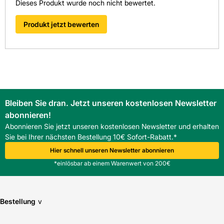
Dieses Produkt wurde noch nicht bewertet.
Kemmler bietet eine optimierte Bestellabwicklung mit
digitalen Schnittstellen wie OCI und IDS, die den
Produkt jetzt bewerten
Bestellprozess effizient gestalten. Handwerksbetriebe
sparen Zeit und Kosten beim zuverlässigen
Baustofffachhandel in Südwest-Deutschland.
FAQ
Welche Dachneigung ist für den Roto Designo
Einzeleindeckrahmen geeignet?
Der Rahmen ist für übliche Neigungsbereiche von Ziegel-
Bleiben Sie dran. Jetzt unseren kostenlosen Newsletter
Dächern ausgelegt; genaue Angaben finden sich in der
abonnieren!
Einbauanleitung von ROTO.
Ist der Einzeleindeckrahmen mit Wärmedämmblock-
Abonnieren Sie jetzt unseren kostenlosen Newsletter und erhalten
Varianten kompatibel?
Sie bei Ihrer nächsten Bestellung 10€ Sofort-Rabatt.*
Ja, der Rahmen ist für alle Wärmedämmblock-Varianten
Hier schnell unseren Newsletter abonnieren
geeignet und ermöglicht wärmebrückenarme Anschlüsse.
*einlösbar ab einem Warenwert von 200€
Bestellung
v