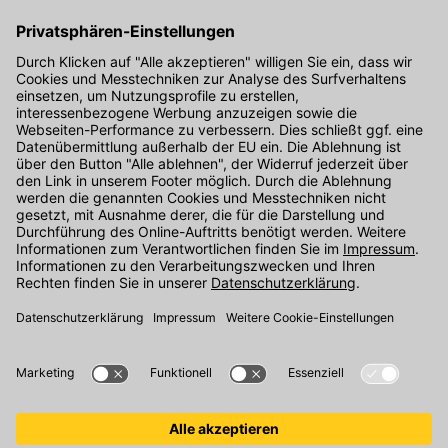
Hier gibt's die kostenlose App
Kontakt
Unser Onlineshop Team ist montags bis freitags von 08:00 - 17:00
Uhr unter der Telefonnummer
07071 / 151-151
für Sie erreichbar.
Alternativ können Sie unser
Kontaktformular
nutzen.
Den Kontakt direkt in unsere Niederlassungen finden Sie
hier
.
Folgen Sie uns auf
: