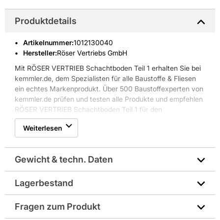
Produktdetails
Artikelnummer
:
1012130040
Hersteller:
Röser Vertriebs GmbH
Mit RÖSER VERTRIEB Schachtboden Teil 1 erhalten Sie bei
kemmler.de, dem Spezialisten für alle Baustoffe & Fliesen
ein echtes Markenprodukt. Über 500 Baustoffexperten von
kemmler.de prüfen und testen alle Produkte und empfehlen
RÖSER VERTRIEB Schachtboden Teil 1 für den
professionellen Einsatz.
Weiterlesen
Gewicht & techn. Daten
Lagerbestand
Gewicht pro Verkaufseinheit: 1100,0 kg
Fragen zum Produkt
Höhe in mm: 500