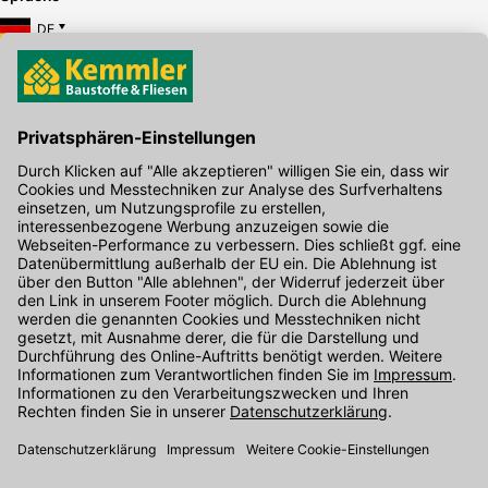
DE
Hier gibt's die kostenlose App
Kontakt
Unser Onlineshop Team ist montags bis freitags von 08:00 - 17:00
Uhr unter der Telefonnummer
07071 / 151-151
für Sie erreichbar.
Alternativ können Sie unser
Kontaktformular
nutzen.
Den Kontakt direkt in unsere Niederlassungen finden Sie
hier
.
Folgen Sie uns auf
: