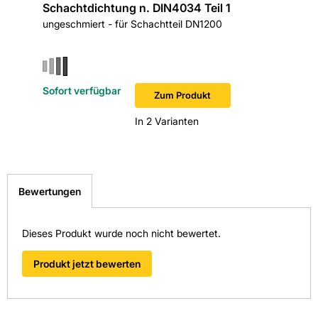
Schachtdichtung n. DIN4034 Teil 1
Schach
ungeschmiert - für Schachtteil DN1200
n. DIN 4
Sofort verfügbar
Sofort v
Zum Produkt
In 2 Varianten
Bewertungen
Dieses Produkt wurde noch nicht bewertet.
Produkt jetzt bewerten