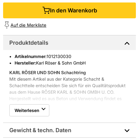
In den Warenkorb
Auf die Merkliste
Produktdetails
Artikelnummer
:
1012130030
Hersteller:
Karl Röser & Sohn GmbH
KARL RÖSER UND SOHN Schachtring
Mit diesem Artikel aus der Kategorie Schacht &
Schachtteile entscheiden Sie sich für ein Qualitätsprodukt
aus dem Hause RÖSER KARL & SOHN GMBH U. CO.
Hergestellt wird es aus Beton und Verwendung findet es
Außenbereich. Dort wird es etwa im Kanalbau eingesetzt.
Weiterlesen
Die Oberfläche ist wasserdicht, begehbar sowie befahrbar.
Die Farbe des Artikels ist Grau. Dank der Muffenverbindung
lässt das Produkt sich ganz unproblematisch mit anderen
Gewicht & techn. Daten
Werkstücken verbinden.
Weitere Produkteigenschaften: einläufiger Stahl-Steigbügel