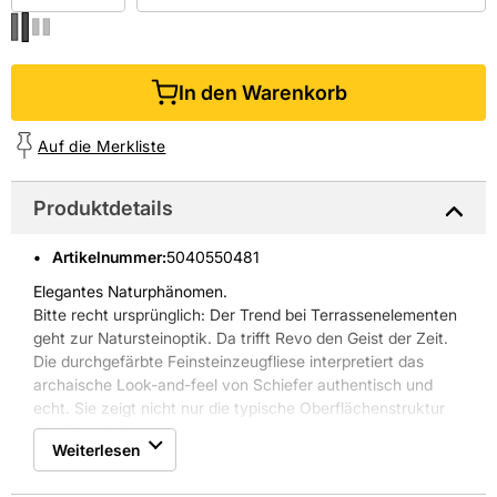
In den Warenkorb
Auf die Merkliste
Produktdetails
Artikelnummer
:
5040550481
Elegantes Naturphänomen.
Bitte recht ursprünglich: Der Trend bei Terrassenelementen
geht zur Natursteinoptik. Da trifft Revo den Geist der Zeit.
Die durchgefärbte Feinsteinzeugfliese interpretiert das
archaische Look-and-feel von Schiefer authentisch und
echt. Sie zeigt nicht nur die typische Oberflächenstruktur
des Materials, sondern auch feine Aderungen und
Weiterlesen
Farbvariationen, die seinen natürlichen Oxidationsprozess
zum Ausdruck bringen. Die leicht changierende Wirkung