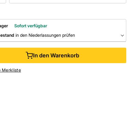
ager
Sofort verfügbar
bestand
in den Niederlassungen prüfen
RLASSUNGEN
In den Warenkorb
ine kaufen &
kostenlos
in der Niederlassung abholen
e Merkliste