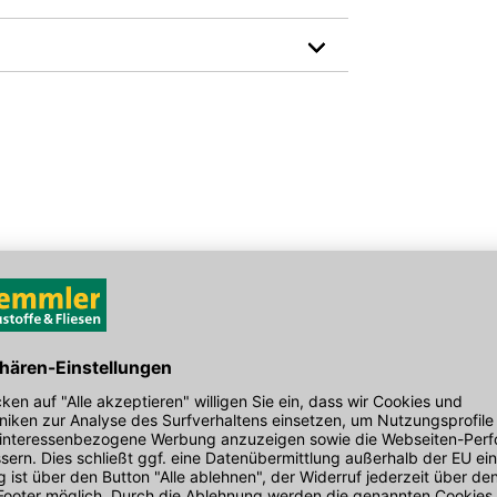
Brandverhalten: A1
Farbe: grau
den Link um direkt zum Kontaktformular
Gewicht pro Verkaufseinheit: 29,1 kg
möglich bearbeiten.
Länge in mm: 500
EAN: 2100000100347