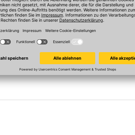
bstein R 24
RAU Schalungsstein R 30 NB
RAU Schalung
500x300x250 mm
500x175x250 
In 3 Varianten
In 3 Varianten
Sofort verfügbar
Sofort verfügba