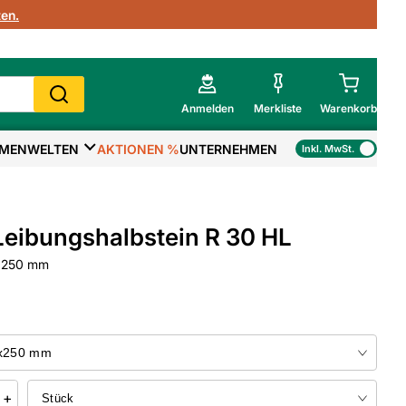
en.
Anmelden
Merkliste
Warenkorb
MENWELTEN
AKTIONEN %
UNTERNEHMEN
Inkl. MwSt.
Mein Warenkorb
Gesamtsumme
€
inkl. MwSt.
eibungshalbstein R 30 HL
Zur Kasse
x250 mm
>
Zum Warenkorb
+