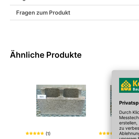
Abmessungen in mm: 500x300x250
Fragen zum Produkt
Breite in mm: 300
Sie haben Fragen zu diesem Produkt? Nutzen Sie den folgen
Format: 30 x 50 cm
weitergeleitet zu werden. Wir werden Ihre Anfrage schnellst
> Fragen zum Produkt
Höhe in mm: 250
Ähnliche Produkte
Material: Beton
(
1
)
(
1
)