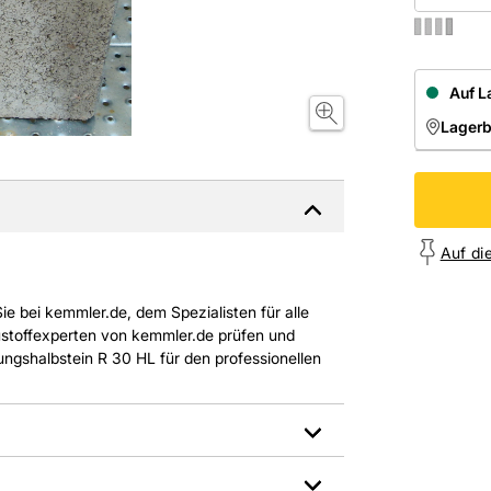
Auf L
Lager
NIEDE
Onl
Auf di
e bei kemmler.de, dem Spezialisten für alle
ustoffexperten von kemmler.de prüfen und
ngshalbstein R 30 HL für den professionellen