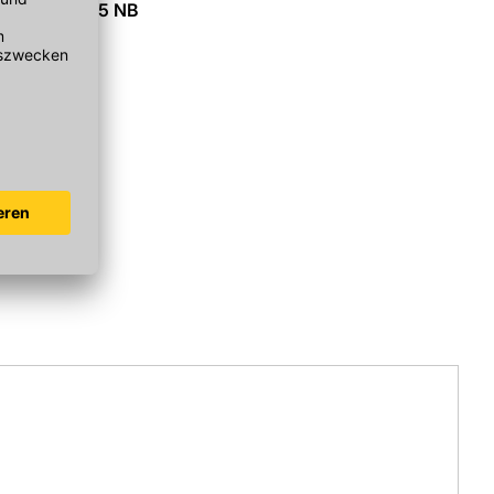
sstein R 17,5 NB
mm
r