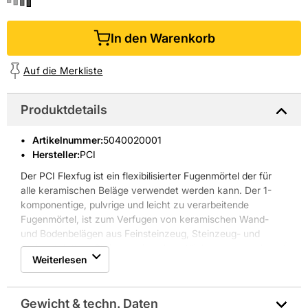
In den Warenkorb
Auf die Merkliste
Produktdetails
Artikelnummer
:
5040020001
Hersteller:
PCI
Der PCI Flexfug ist ein flexibilisierter Fugenmörtel der für
alle keramischen Beläge verwendet werden kann. Der 1-
komponentige, pulvrige und leicht zu verarbeitende
Fugenmörtel, ist zum Verfugen von keramischen Wand-
und Bodenbelägen aus Feinsteinzeug, Steinzeug- und
Steingutplatten, Steinzeugriemchen, Klinkermauerwerk und
Weiterlesen
Bodenklinkerplatten geeignet. Der Fugenmörtel von PCI
ermöglicht eine optimale Verarbeitung, da er schnell
waschbar ist und der verfugte Untergrund bereits schon
Gewicht & techn. Daten
nach 2 Stunden begehbar ist, ohne dass die Fugen reißen