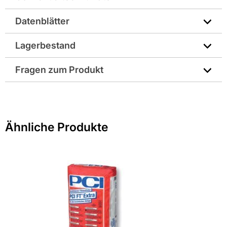
und ausbrechen. Des Weiteren kann der PCI Flexfug auf
Heizestrichen, Trockenestrichen, Betonfertigteilen,
Datenblätter
Gewicht pro Verkaufseinheit: 25,0 kg
Gipskartonplatten, Gipsdielen, Holzspanplatten und
Holzdielenböden eingesetzt werden, da durch die
Technisches Merkblatt
Lagerbestand
Hersteller-Art.-Nr.: 55254396
Verformungsfähigkeit Temperaturschwankungen
Merkblatt zur Sicherheit
ausgeglichen werden können. Mit PCI Flexfug können
Fragen zum Produkt
Fugen in den Breiten von 2 bis 10 mm bzw. von 3 bis 15 mm
EAN: 4083200010570
verfugt werden, was jedoch vom Farbton abhängig ist
Sie haben Fragen zu diesem Produkt? Nutzen Sie den
Eigenschaften PCI Flexfug sandgrau:
folgenden Link um direkt zum Kontaktformular
* wasserdurchlässig
weitergeleitet zu werden. Wir werden Ihre Anfrage
* geeignet für den Wohnbereich, Bäder, Duschen, Balkone,
Ähnliche Produkte
schnellstmöglich bearbeiten.
Terassen, Fassaden und Industriebereichen mit starker
Gefahr
> Fragen zum Produkt
Nassbeanspruchung
* nach zwei Stunden begehbar ohne Risse und
Verursacht Hautreizungen.
Ausbrechungen
Verursacht schwere Augenschäden.
* Anwendung im Innen- und Außenbereich
Kann die Atemwege reizen.
* für Böden und Wände