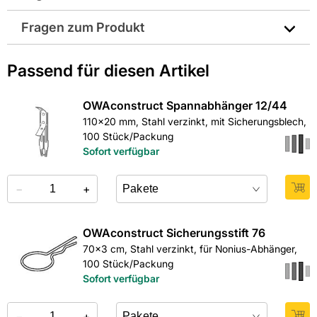
Abmessungen in mm: 625x625x15
Fragen zum Produkt
Brandverhalten: A2 - s1 d0
Sie haben Fragen zu diesem Produkt? Nutzen Sie den
Passend für diesen Artikel
Breite in mm: 625
folgenden Link um direkt zum Kontaktformular
weitergeleitet zu werden. Wir werden Ihre Anfrage
Farbbezeichnung lt. Hersteller: Weiß
schnellstmöglich bearbeiten.
OWAconstruct Spannabhänger 12/44
> Fragen zum Produkt
110x20 mm, Stahl verzinkt, mit Sicherungsblech,
Farbe: weiß
100 Stück/Packung
Sofort verfügbar
Feuerwiderstandsklasse: F 120
−
+
Format: 63 x 63 cm
OWAconstruct Sicherungsstift 76
Gewicht pro Verkaufseinheit: 24,4 kg
70x3 cm, Stahl verzinkt, für Nonius-Abhänger,
100 Stück/Packung
Höhe in mm: 15
Sofort verfügbar
Kantenausführung: K3
−
+