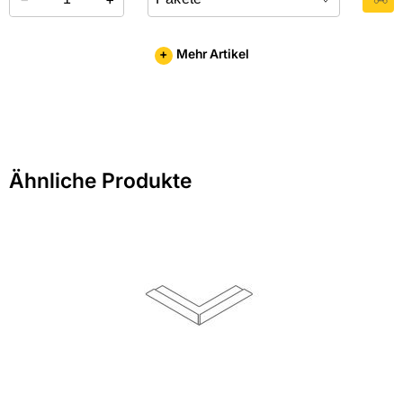
Länge in mm: 625
+
Mehr Artikel
Material: Mineralwolle
Oberfläche: farbbeschichtet
Oberflächenbeschaffenheit: genadelt
Ähnliche Produkte
Oberflächenoptik: fein-strukturiert
Hersteller-Art.-Nr.: 00000120
EAN: 4045543001059