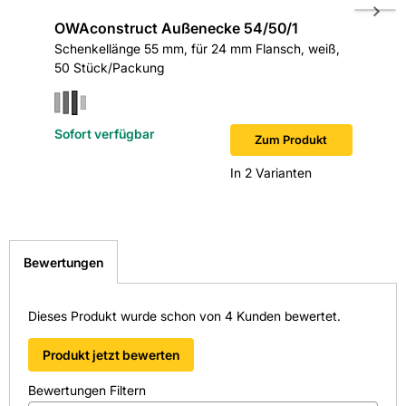
OWAconstruct Außenecke 54/50/1
OWAcon
Schenkellänge 55 mm, für 24 mm Flansch, weiß,
Schenkel
50 Stück/Packung
50 Stüc
Sofort verfügbar
Sofort v
Zum Produkt
In 2 Varianten
Bewertungen
Dieses Produkt wurde schon von 4 Kunden bewertet.
Produkt jetzt bewerten
Bewertungen Filtern