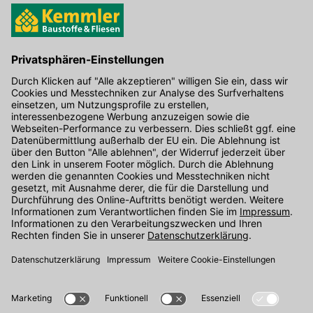
Hier gibt's die kostenlose App
Kontakt
Unser Onlineshop Team ist montags bis freitags von 08:00 - 17:00
Uhr unter der Telefonnummer
07071 / 151-151
für Sie erreichbar.
Alternativ können Sie unser
Kontaktformular
nutzen.
Den Kontakt direkt in unsere Niederlassungen finden Sie
hier
.
Folgen Sie uns auf
: