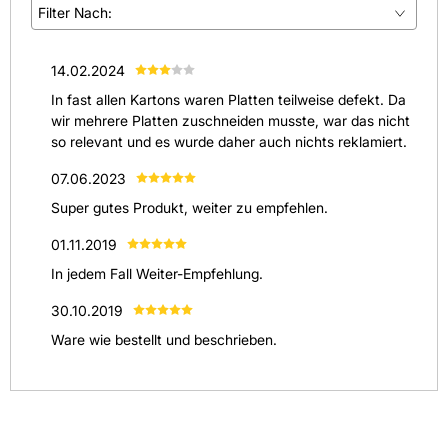
Filter Nach:
(
3
)
14.02.2024
(
0
)
In fast allen Kartons waren Platten teilweise defekt. Da
(
1
)
wir mehrere Platten zuschneiden musste, war das nicht
so relevant und es wurde daher auch nichts reklamiert.
(
0
)
07.06.2023
(
0
)
Super gutes Produkt, weiter zu empfehlen.
Alle anzeigen
(
4
)
01.11.2019
In jedem Fall Weiter-Empfehlung.
30.10.2019
Ware wie bestellt und beschrieben.