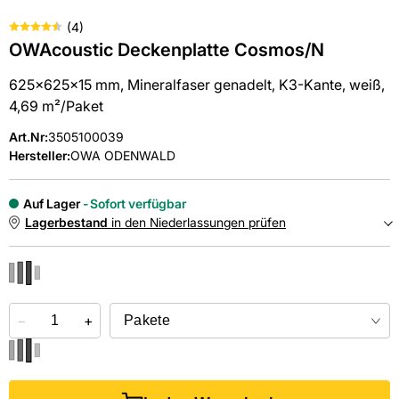
(
4
)
OWAcoustic Deckenplatte Cosmos/N
625x625x15 mm, Mineralfaser genadelt, K3-Kante, weiß,
4,69 m²/Paket
Art.Nr
:
3505100039
Hersteller:
OWA ODENWALD
Auf Lager
Sofort verfügbar
Lagerbestand
in den Niederlassungen prüfen
NIEDERLASSUNGEN
−
Online kaufen &
+
kostenlos
in der Niederlassung abholen