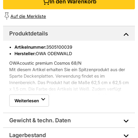
In den Warenkorb
Auf die Merkliste
Produktdetails
Artikelnummer
:
3505100039
Hersteller:
OWA ODENWALD
OWAcoustic premium Cosmos 68/N
Mit diesem Artikel erhalten Sie ein Spitzenprodukt aus der
Sparte Deckenplatten. Verwendung findet es im
Innenbereich. Das Produkt hat die Maße 62,5 cm x 62,5 cm
x 1,5 cm. Die Farbe des Artikels ist Weiß. Zudem verfügt
der Artikel über die Feuerwiderstandsklasse F120.
Weiterlesen
Weitere Produkteigenschaften: Schallabsorption: ?w=
0.65/NRC= 0.65, Schall-Längsdämmung: von 35 bis 49 dB,
Feuchtigkeitsbeständigkeit: bis 95% RH, Lichtreflexion ca.
Gewicht & techn. Daten
84 (ISO 7724-2, ISO 7724-3)
* Paket à 12 Stück = 4,688 qm
Lagerbestand