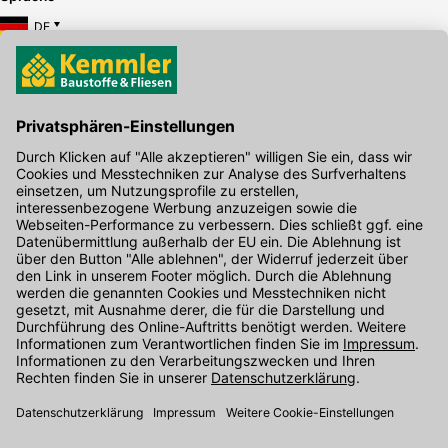
DE
Hier gibt's die kostenlose App
Kontakt
Unser Onlineshop Team ist montags bis freitags von 08:00 - 17:00
Uhr unter der Telefonnummer
07071 / 151-151
für Sie erreichbar.
Alternativ können Sie unser
Kontaktformular
nutzen.
Den Kontakt direkt in unsere Niederlassungen finden Sie
hier
.
Folgen Sie uns auf
: