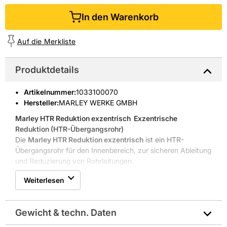
In den Warenkorb
Auf die Merkliste
Produktdetails
Artikelnummer
:
1033100070
Hersteller:
MARLEY WERKE GMBH
Marley HTR Reduktion exzentrisch
 Exzentrische
Reduktion (HTR-Übergangsrohr)
Die
Marley HTR Reduktion exzentrisch
ist ein HTR-
Übergangsrohr für den Innenbereich, zur sicheren Ableitung
und Reduzierung von Rohrleitungen.
Exzentrische Reduktion DN 75 ¿ DN 50
Weiterlesen
Temperatur- und frostbeständig
Chemikalienbeständig gegen Öl, Benzin, Säuren
Glatte Oberfläche für reduzierte Ablagerung
Gewicht & techn. Daten
Kompatibel mit HTR-Systemanschlüssen
Hohe Materialqualität reduziert Betriebsaufwand