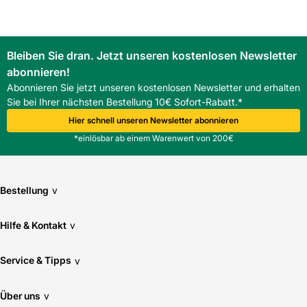
Einsatzbereich: Innen, Drainage, Leitungsbau, Kanalbau,
Keller
Oberfläche: glatt
Normen: Nach DIN EN 1451-1 bzw. DIN 19560-10
Bleiben Sie dran. Jetzt unseren kostenlosen Newsletter
FAQ
abonnieren!
Wie ist die Dichtheit der Marley HTR Reduktion
Abonnieren Sie jetzt unseren kostenlosen Newsletter und erhalten
exzentrisch gewährleistet?
Sie bei Ihrer nächsten Bestellung 10€ Sofort-Rabatt.*
Die
Marley HTR Reduktion exzentrisch
verwendet eine
SBR-Dichtung, die dauerhafte Dichtigkeit bei normalen
Hier schnell unseren Newsletter abonnieren
Betriebsdrücken gewährleistet.
*einlösbar ab einem Warenwert von 200€
Für welche Einsatzbereiche eignet sich die Marley HTR
Reduktion exzentrisch besonders?
Die
Marley HTR Reduktion exzentrisch
ist für den
Innenbereich und speziell für Kellerentwässerung,
Bestellung
v
Hausanschlüsse und industrielle Entwässerungen geeignet.
Hilfe & Kontakt
v
Service & Tipps
v
Über uns
v