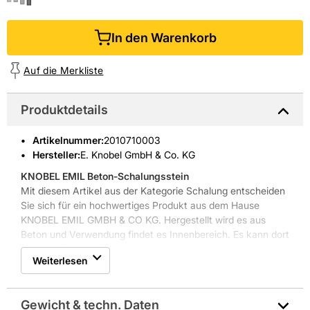
In den Warenkorb
Auf die Merkliste
Produktdetails
Artikelnummer
:
2010710003
Hersteller:
E. Knobel GmbH & Co. KG
KNOBEL EMIL Beton-Schalungsstein
Mit diesem Artikel aus der Kategorie Schalung entscheiden
Sie sich für ein hochwertiges Produkt aus dem Hause
KNOBEL EMIL GMBH & CO KG. Hergestellt wird es aus
Beton und Verwendung findet es Innenbereich. Es kann dort
unter anderem an Wänden, für Mauerwerk und in Kellern
Weiterlesen
eingesetzt werden. Das Produkt hat Abmessungen von
49,7 cm x 17,5 cm x 24,7 cm. Die Oberfläche ist
frostbeständig sowie witterungsbeständig. Der Artikel ist in
Gewicht & techn. Daten
der Farbe Anthrazit gehalten. Ferner hat der Artikel die