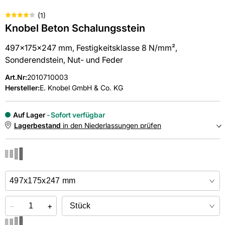
(
1
)
Knobel Beton Schalungsstein
497x175x247 mm, Festigkeitsklasse 8 N/mm²,
Sonderendstein, Nut- und Feder
Art.Nr
:
2010710003
Hersteller:
E. Knobel GmbH & Co. KG
Auf Lager
Sofort verfügbar
Lagerbestand
in den Niederlassungen prüfen
NIEDERLASSUNGEN
Online kaufen &
kostenlos
in der Niederlassung abholen
−
+