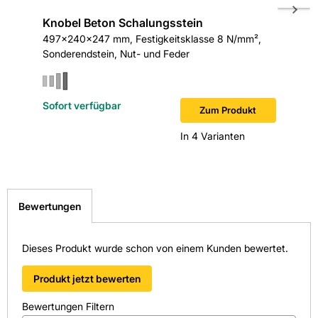
Knobel Beton Schalungsstein
Knobel
Länge in mm: 497
497x240x247 mm, Festigkeitsklasse 8 N/mm²,
497x300
Sonderendstein, Nut- und Feder
Sonderen
Material: Beton
Wärmeleitfähigkeit in W/(mK): 0,43
Sofort verfügbar
Sofort v
Zum Produkt
EAN: 2100000100422
In 4 Varianten
Bewertungen
Dieses Produkt wurde schon von einem Kunden bewertet.
Produkt jetzt bewerten
Bewertungen Filtern