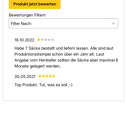
Produkt jetzt bewerten
Bewertungen Filtern
Filter Nach:
(
1
)
16.10.2022
(
0
)
Habe 7 Säcke bestellt und liefern lassen. Alle sind laut
(
0
)
Produktionsstempel schon über ein Jahr alt. Laut
Angabe vom Hersteller sollten die Säcke aber maximal 6
(
0
)
Monate gelagert werden.
(
1
)
30.05.2021
Alle anzeigen
(
2
)
Top Produkt. Tut, was es soll ;-)