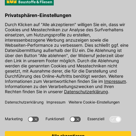
Hier gibt's die kostenlose App
Kontakt
Unser Onlineshop Team ist montags bis freitags von 08:00 - 17:00
Uhr unter der Telefonnummer
07071 / 151-151
für Sie erreichbar.
Alternativ können Sie unser
Kontaktformular
nutzen.
Den Kontakt direkt in unsere Niederlassungen finden Sie
hier
.
Folgen Sie uns auf
: