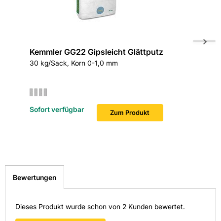
EAN: 4003982015556
Fazit:
Setzen Sie auf
Knauf MP 75 L
für Ihre
Renovierungsprojekte und verwandeln Sie Ihre Wände in
Wohlfühloasen!
Kemmler GG22 Gipsleicht Glättputz
Knauf 
30 kg/Sack, Korn 0-1,0 mm
30 kg/Sa
Gefahr
Leichtun
Verursacht schwere Augenschäden.
Sofort verfügbar
Sofort v
Zum Produkt
Bewertungen
Dieses Produkt wurde schon von 2 Kunden bewertet.