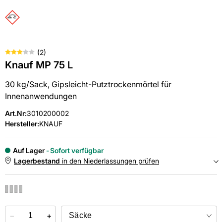
(
2
)
Knauf MP 75 L
30 kg/Sack, Gipsleicht-Putztrockenmörtel für
Innenanwendungen
Art.Nr
:
3010200002
Hersteller:
KNAUF
Auf Lager
Sofort verfügbar
Lagerbestand
in den Niederlassungen prüfen
NIEDERLASSUNGEN
−
Online kaufen &
+
kostenlos
in der Niederlassung abholen