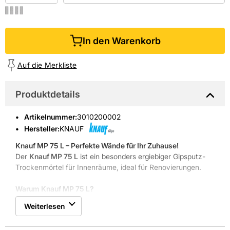
In den Warenkorb
Auf die Merkliste
Produktdetails
Artikelnummer
:
3010200002
Hersteller:
KNAUF
Knauf MP 75 L – Perfekte Wände für Ihr Zuhause!
Der
Knauf MP 75 L
ist ein besonders ergiebiger Gipsputz-
Trockenmörtel für Innenräume, ideal für Renovierungen.
Warum Knauf MP 75 L?
Mineralisch und gesund: Schaffen Sie ein wohngesundes
Weiterlesen
Raumklima für Ihre Familie!