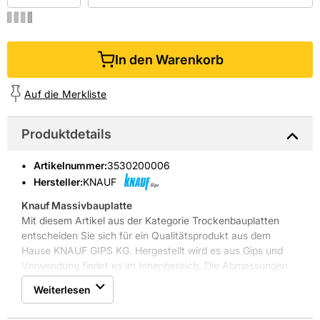
In den Warenkorb
Auf die Merkliste
Produktdetails
Artikelnummer
:
3530200006
Hersteller:
KNAUF
Knauf Massivbauplatte
Mit diesem Artikel aus der Kategorie Trockenbauplatten
entscheiden Sie sich für ein Qualitätsprodukt aus dem
Hause KNAUF GIPS KG. Hergestellt wird es aus Gips und
Verwendung findet es im Innenbereich. Die Abmessungen
des Produkts betragen 200 cm x 62,5 cm x 2,5 cm, bei
Weiterlesen
einer Materialstärke von 25 mm. Die Farbe des Artikels ist
Grau.