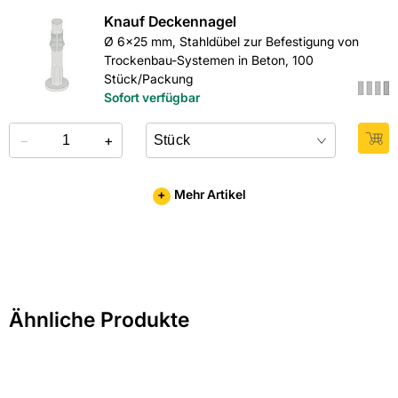
Länge in mm: 2000
Knauf Deckennagel
Ø 6x25 mm, Stahldübel zur Befestigung von
Material: Gips
Trockenbau-Systemen in Beton, 100
Stück/Packung
Sofort verfügbar
Rohdichte: 800
−
+
Stärke: 25
Wärmeleitfähigkeit in W/(mK): 0,23
+
Mehr Artikel
Hersteller-Art.-Nr.: 00002900
EAN: 4003982002075
Ähnliche Produkte