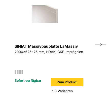
SINIAT Massivbauplatte LaMassiv
Danogi
2000x625x25 mm, HRAK, GKF, imprägniert
Gipsplat
625 x 25
Sofort verfügbar
Sofort v
Zum Produkt
In 3 Varianten