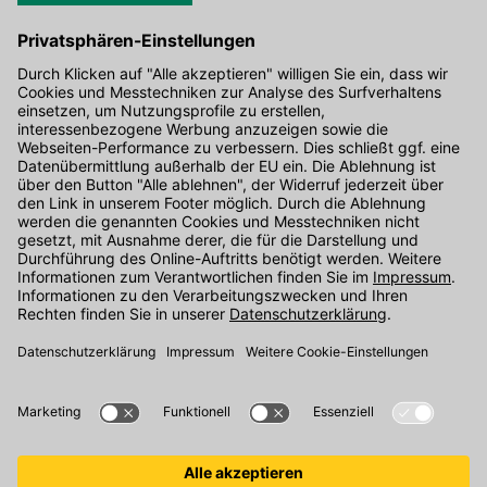
Hier gibt's die kostenlose App
Kontakt
Unser Onlineshop Team ist montags bis freitags von 08:00 - 17:00
Uhr unter der Telefonnummer
07071 / 151-151
für Sie erreichbar.
Alternativ können Sie unser
Kontaktformular
nutzen.
Den Kontakt direkt in unsere Niederlassungen finden Sie
hier
.
Folgen Sie uns auf
: