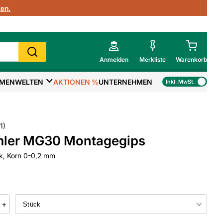
en.
Anmelden
Merkliste
Warenkorb
MENWELTEN
AKTIONEN %
UNTERNEHMEN
Inkl. MwSt.
Mein Warenkorb
Gesamtsumme
€
inkl. MwSt.
1
)
ler MG30 Montagegips
Zur Kasse
k, Korn 0-0,2 mm
>
Zum Warenkorb
+