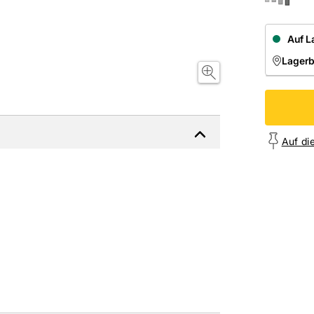
Auf L
Lager
NIEDE
Onl
Auf di
von Elektrodosen und Putzprofilen sowie zum