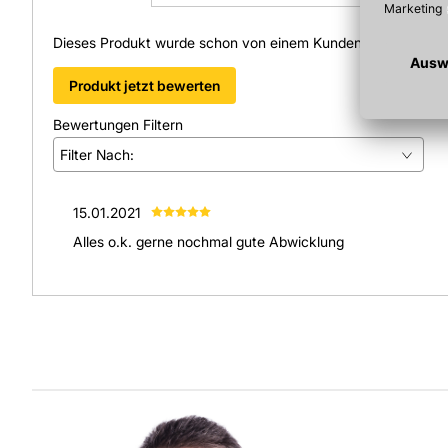
Dieses Produkt wurde schon von einem Kunden bewertet.
Produkt jetzt bewerten
Bewertungen Filtern
Filter Nach:
(
1
)
15.01.2021
(
0
)
Alles o.k. gerne nochmal gute Abwicklung
(
0
)
(
0
)
(
0
)
Alle anzeigen
(
1
)