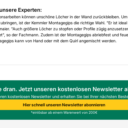
unsere Experten:
ionsarbeiten können unschöne Löcher in der Wand zurückbleiben. Um
bringen, ist der Kemmler Montagegips die richtige Wahl. "Er ist ideal
aier. "Auch größere Löcher zu stopfen oder Profile zügig anzusetzen
det", so der Fachmann. Zudem ist der Montagegips abriebfest und f
gegips kann von Hand oder mit dem Quirl angemischt werden.
e dran. Jetzt unseren kostenlosen Newsletter 
eren kostenlosen Newsletter und erhalten Sie bei Ihrer nächsten Beste
Hier schnell unseren Newsletter abonnieren
*einlösbar ab einem Warenwert von 200€