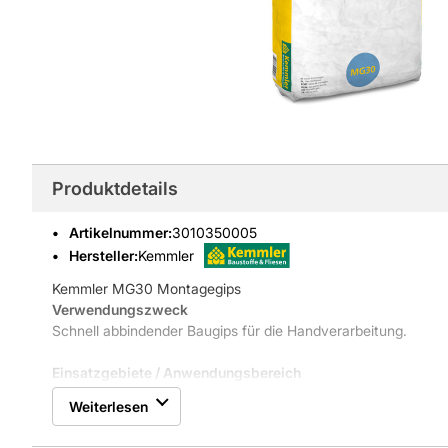
Produktdetails
Artikelnummer
:
3010350005
Hersteller:
Kemmler
Kemmler MG30 Montagegips
Verwendungszweck
Schnell abbindender Baugips für die Handverarbeitung.
Einsatzgebiete / Anwendungsbereich
Für Ausbesserungen nach Installationsarbeiten, zum Setzen 
Weiterlesen
Verspachteln von Lunkern und Löchern im Innenbereich.
Gipsbinder für die Direktverwendung auf der Baustelle.