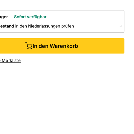
ager
Sofort verfügbar
bestand
in den Niederlassungen prüfen
RLASSUNGEN
In den Warenkorb
ine kaufen &
kostenlos
in der Niederlassung abholen
e Merkliste