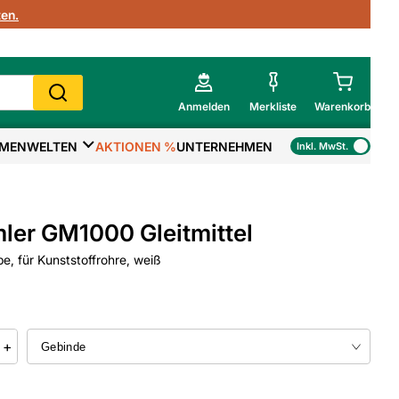
en.
Anmelden
Merkliste
Warenkorb
MENWELTEN
AKTIONEN %
UNTERNEHMEN
Inkl. MwSt.
Mein Warenkorb
Gesamtsumme
€
inkl. MwSt.
er GM1000 Gleitmittel
Zur Kasse
e, für Kunststoffrohre, weiß
>
Zum Warenkorb
+