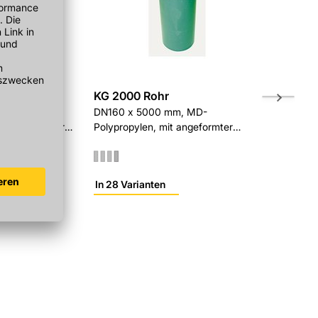
r
KG 2000 Rohr
KG 2000 
mm, MD-
DN160 x 5000 mm, MD-
DN110, MD-
it angeformter
Polypropylen, mit angeformter
Steckmuffe
In 28 Varianten
In 24 Varia