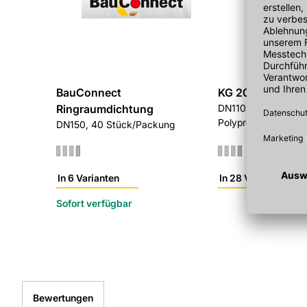
BauConnect
KG 2000 Rohr
Ringraumdichtung
DN110 x 5000 mm,
Polypropylen, mit a
DN150, 40 Stück/Packung
Steckmuffe
In 6 Varianten
In 28 Varianten
Sofort verfügbar
Bewertungen