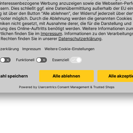
KG 2000 Rohr
KG 2000 Roh
 MD-
DN160 x 1000 mm, MD-
DN160 x 2000 
ngeformter
Polypropylen, mit angeformter
Polypropylen, m
Steckmuffe
Steckmuffe
In 28 Varianten
In 28 Varianten