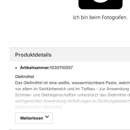
Produktdetails
Artikelnummer
:
1030110057
Gleitmittel
Das Gleitmittel ist eine weiße, wassermischbare Paste, welch
vor allem im Sanitärbereich und im Tiefbau - zur Anwendun
Schmier- und Gleiteigenschaften unterstützt das Gleitmittel 
sachgerechter Anwendung Verfaltungen im Dichtungsbereich 
Eigenschaften Gleitmittel:
* aus synthetischen Rohstoffen hergestellt
Weiterlesen
* PH-Wert: 8,5-9,5