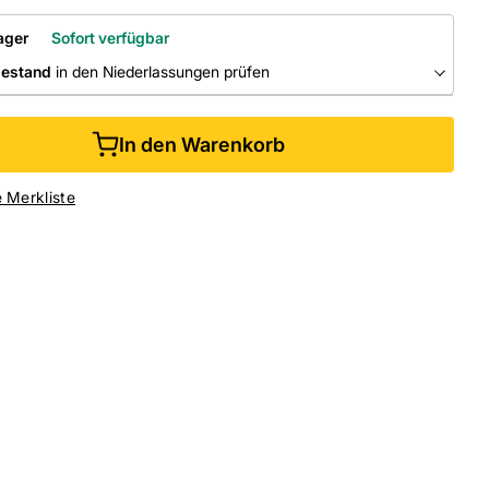
ager
Sofort verfügbar
bestand
in den Niederlassungen prüfen
RLASSUNGEN
In den Warenkorb
ine kaufen &
kostenlos
in der Niederlassung abholen
e Merkliste