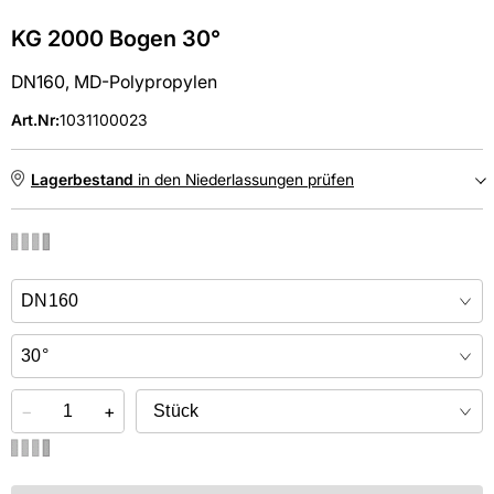
KG 2000 Bogen 30°
DN160, MD-Polypropylen
Art.Nr
:
1031100023
Lagerbestand
in den Niederlassungen prüfen
NIEDERLASSUNGEN
Online kaufen &
kostenlos
in der Niederlassung abholen
−
+