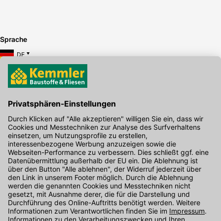
Sprache
DE
Hier gibt's die kostenlose App
Kontakt
Unser Onlineshop Team ist montags bis freitags von 08:00 - 17:00
Uhr unter der Telefonnummer
07071 / 151-151
für Sie erreichbar.
Alternativ können Sie unser
Kontaktformular
nutzen.