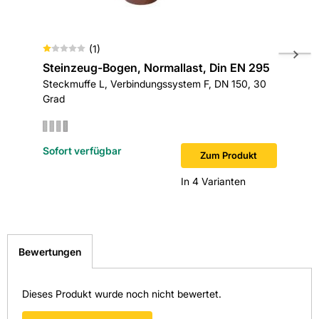
(
1
)
Steinzeug-Bogen, Normallast, Din EN 295
KG SN 
Steckmuffe L, Verbindungssystem F, DN 150, 30
DN160, 
Grad
Sofort verfügbar
Zum Produkt
In 4 Varianten
Bewertungen
Dieses Produkt wurde noch nicht bewertet.