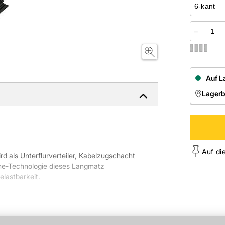
−
Auf L
Lager
NIEDE
Onl
Auf di
d als Unterflurverteiler, Kabelzugschacht
me-Technologie dieses Langmatz
elastbarkeit.