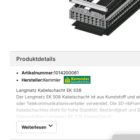
Produktdetails
Artikelnummer
:
1014200061
Hersteller:
Kemmler
Langmatz Kabelschacht EK 338
Der Langmatz EK 508 Kabelschacht ist aus Kunststoff und wir
oder Telekommunikationsverteiler verwendet. Die 3D-ribFra
Kabelschachtes steht für hohe Stabilität, Beständigkeit und B
Eigenschaften Langmatz EK 338 Kabelschacht:
* hohe chemische Beständigkeit
Weiterlesen
* hohe UV- und Witterungsbeständigkeit
* mit Sechskant-Verschluss