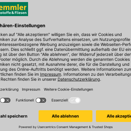
Belastungsklasse DIN EN 1433 / EN 124: D
400
Format: 75 x 130 cm
Länge in mm: 1300
den Link um direkt zum Kontaktformular
möglich bearbeiten.
EAN: 4055463009219