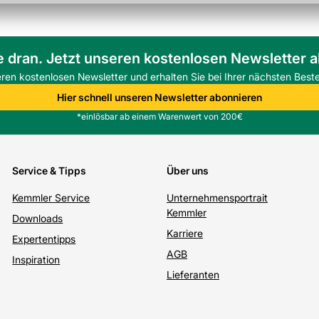
e dran. Jetzt unseren kostenlosen Newsletter 
eren kostenlosen Newsletter und erhalten Sie bei Ihrer nächsten Beste
Hier schnell unseren Newsletter abonnieren
*einlösbar ab einem Warenwert von 200€
Service & Tipps
Über uns
Kemmler Service
Unternehmensportrait
Kemmler
Downloads
Karriere
Expertentipps
AGB
Inspiration
Lieferanten