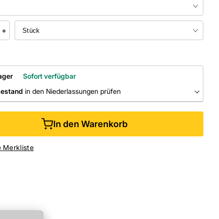
+
ager
Sofort verfügbar
bestand
in den Niederlassungen prüfen
RLASSUNGEN
In den Warenkorb
ine kaufen &
kostenlos
in der Niederlassung abholen
e Merkliste