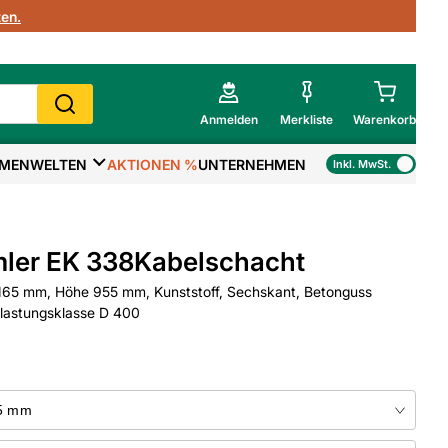
en.
Anmelden
Merkliste
Warenkorb
MENWELTEN
AKTIONEN %
UNTERNEHMEN
Inkl. MwSt.
Mein Warenkorb
Gesamtsumme
€
inkl. MwSt.
ler EK 338Kabelschacht
Zur Kasse
65 mm, Höhe 955 mm, Kunststoff, Sechskant, Betonguss
lastungsklasse D 400
>
Zum Warenkorb