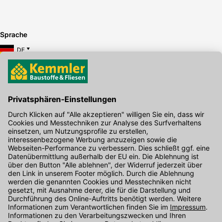
Sprache
DE
Hier gibt's die kostenlose App
Kontakt
Unser Onlineshop Team ist montags bis freitags von 08:00 - 17:00
Uhr unter der Telefonnummer
07071 / 151-151
für Sie erreichbar.
Alternativ können Sie unser
Kontaktformular
nutzen.