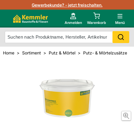
Lagerbestand in Echtzeit
Gewerbekunde? - jetzt freischalten.
Nutzerverwaltung
Neu im Onlineshop?
Anmelden
Warenkorb
Menü
Photovoltaik Konfigurator
Mein Konto
Produkt scannen
Home
Sortiment
Putz & Mörtel
Putz- & Mörtelzusätze
Projektlisten
Meistverkaufte Produkte
Kunden kauften auch
Starker Service
Unsere Kemmler-Marke
Technische Daten & Merkblätter
Videos