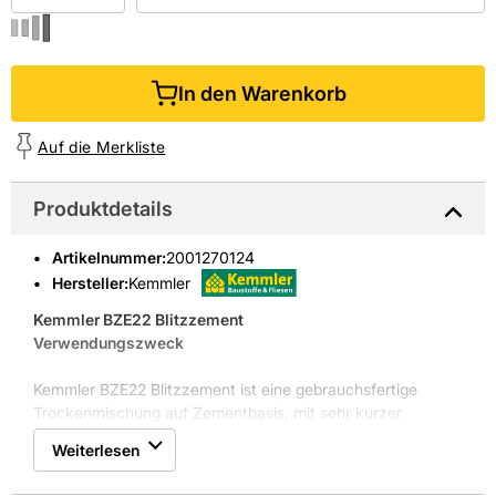
In den Warenkorb
Auf die Merkliste
Produktdetails
Artikelnummer
:
2001270124
Hersteller:
Kemmler
Kemmler BZE22 Blitzzement
Verwendungszweck
Kemmler BZE22 Blitzzement ist eine gebrauchsfertige
Trockenmischung auf Zementbasis, mit sehr kurzer
Verarbeitungs- und Abbindezeit.
Weiterlesen
Anwendungsbereich