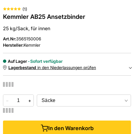
(
1
)
Kemmler AB25 Ansetzbinder
25 kg/Sack, für innen
Art.Nr
:
3565150006
Hersteller:
Kemmler
Auf Lager
Sofort verfügbar
Lagerbestand
in den Niederlassungen prüfen
NIEDERLASSUNGEN
−
Online kaufen &
+
kostenlos
in der Niederlassung abholen
In den Warenkorb