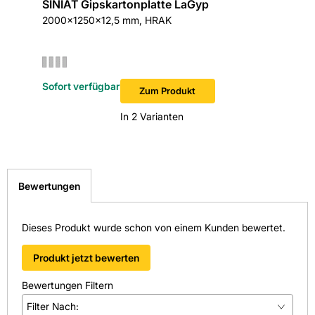
SINIAT Gipskartonplatte LaGyp
Knauf U
2000x1250x12,5 mm, HRAK
25 kg/Sa
Handver
Sofort verfügbar
Sofort v
Zum Produkt
In 2 Varianten
Bewertungen
Dieses Produkt wurde schon von einem Kunden bewertet.
Produkt jetzt bewerten
Bewertungen Filtern
Filter Nach: