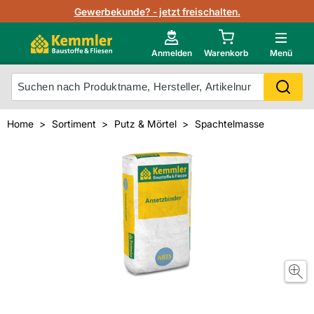
Lagerbestand in Echtzeit
Gewerbekunde? - jetzt freischalten.
Nutzerverwaltung
Neu im Onlineshop?
Anmelden
Warenkorb
Menü
Photovoltaik Konfigurator
Mein Konto
Produkt scannen
Home
Sortiment
Putz & Mörtel
Spachtelmasse
Projektlisten
Meistverkaufte Produkte
Kunden kauften auch
Starker Service
Unsere Kemmler-Marke
Technische Daten & Merkblätter
Videos