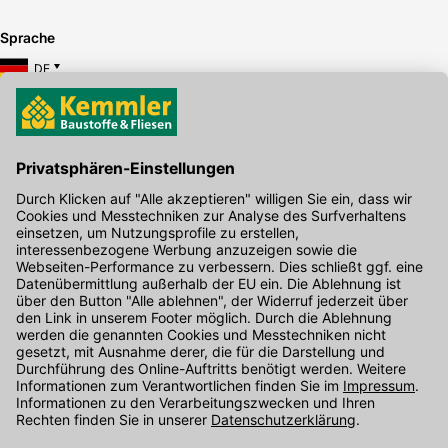
Sprache
DE
Hier gibt's die kostenlose App
Kontakt
Unser Onlineshop Team ist montags bis freitags von 08:00 - 17:00
Uhr unter der Telefonnummer
07071 / 151-151
für Sie erreichbar.
Alternativ können Sie unser
Kontaktformular
nutzen.
Den Kontakt direkt in unsere Niederlassungen finden Sie
hier
.