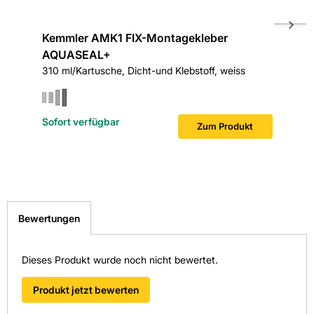
AQUASEAL+ AMK1 oder Sopro TurboDichtSchlämme 2-K
auszuführen. Geeignet für die Beanspruchungsklassen A
und C gem. Bauregelliste A (abP) sowie A0 gem. ZDB-
Kemmler AMK1 FIX-Montagekleber
Kemmle
Merkblatt
AQUASEAL+
AQUAS
310 ml/Kartusche, Dicht-und Klebstoff, weiss
1000 mm 
Sofort verfügbar
Sofort v
Zum Produkt
Bewertungen
Dieses Produkt wurde noch nicht bewertet.
Produkt jetzt bewerten