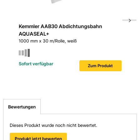
Kemmler AAB30 Abdichtungsbahn
Kemmle
AQUASEAL+
120x0,4 
1000 mm x 30 m/Rolle, weiß
Sofort verfügbar
Sofort v
Zum Produkt
Bewertungen
Dieses Produkt wurde noch nicht bewertet.
Produkt jetzt bewerten