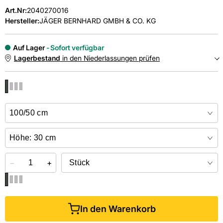
Art.Nr
:
2040270016
Hersteller:
JÄGER BERNHARD GMBH & CO. KG
Auf Lager
Sofort verfügbar
Lagerbestand
in den Niederlassungen prüfen
NIEDERLASSUNGEN
Online kaufen &
kostenlos
in der Niederlassung abholen
−
+
In den Warenkorb