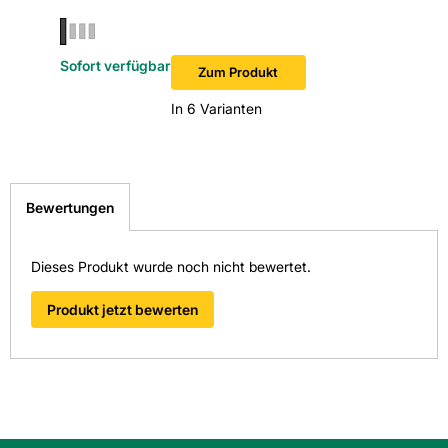
Sofort verfügbar
Sofort v
Zum Produkt
In 6 Varianten
Bewertungen
Dieses Produkt wurde noch nicht bewertet.
Produkt jetzt bewerten