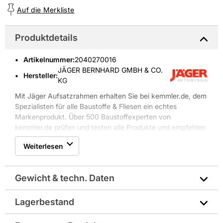
Auf die Merkliste
Produktdetails
Artikelnummer
:
2040270016
JÄGER BERNHARD GMBH & CO.
Hersteller:
KG
Mit Jäger Aufsatzrahmen erhalten Sie bei kemmler.de, dem
Spezialisten für alle Baustoffe & Fliesen ein echtes
Markenprodukt. Über 500 Baustoffexperten von
kemmler.de prüfen und testen alle Produkte und empfehlen
Jäger Aufsatzrahmen für den professionellen Einsatz.
Weiterlesen
Gewicht & techn. Daten
Lagerbestand
Abmessungen in mm: 1000x500x300