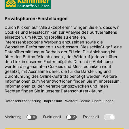
Hier gibt's die kostenlose App
Kontakt
Unser Onlineshop Team ist montags bis freitags von 08:00 - 17:00
Uhr unter der Telefonnummer
07071 / 151-151
für Sie erreichbar.
Alternativ können Sie unser
Kontaktformular
nutzen.
Den Kontakt direkt in unsere Niederlassungen finden Sie
hier
.
Folgen Sie uns auf
: