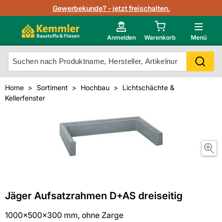
Lagerbestand in Echtzeit
Gewerbekunde? - jetzt freischalten.
Nutzerverwaltung
Neu im Onlineshop?
Anmelden
Warenkorb
Menü
Photovoltaik Konfigurator
Mein Konto
Produkt scannen
Home
Sortiment
Hochbau
Lichtschächte &
Projektlisten
Kellerfenster
Meistverkaufte Produkte
Kunden kauften auch
Starker Service
Unsere Kemmler-Marke
Technische Daten & Merkblätter
Videos
Jäger Aufsatzrahmen D+AS dreiseitig
1000x500x300 mm, ohne Zarge