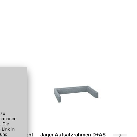
gelichtschacht
Jäger Aufsatzrahmen D+AS
Jäger Uni