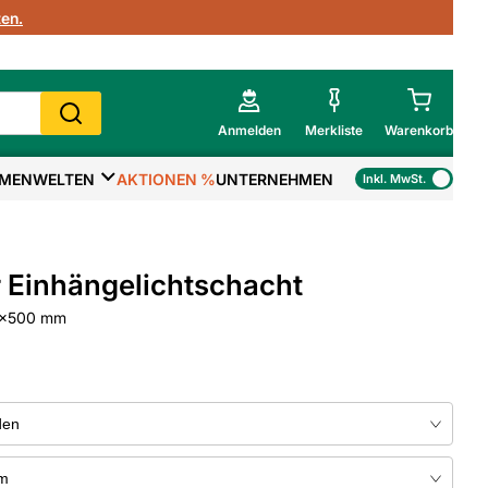
en.
Anmelden
Merkliste
Warenkorb
MENWELTEN
AKTIONEN %
UNTERNEHMEN
Inkl. MwSt.
Mein Warenkorb
Gesamtsumme
€
inkl. MwSt.
 Einhängelichtschacht
Zur Kasse
x500 mm
>
Zum Warenkorb