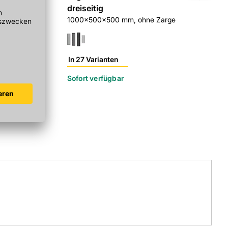
 mm
dreiseitig
1000x600 m
Betonzarge
1000x500x500 mm, ohne Zarge
weiß
In 27 Varianten
In 40 Varia
Sofort verfügbar