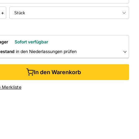
+
ager
Sofort verfügbar
bestand
in den Niederlassungen prüfen
RLASSUNGEN
In den Warenkorb
ine kaufen &
kostenlos
in der Niederlassung abholen
e Merkliste