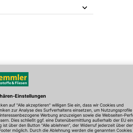
EAN: 2100000135042
den Link um direkt zum Kontaktformular
möglich bearbeiten.
tonzargen
UNIfix KOMBI Betonzargen
Jäger Einhän