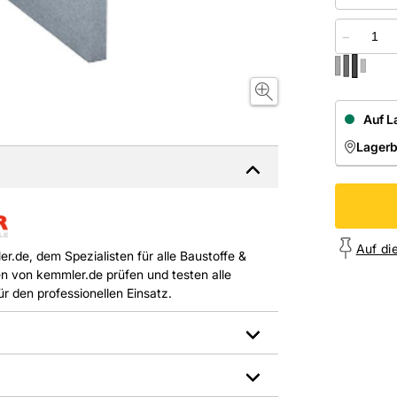
−
Auf L
Lager
NIEDE
Onl
Auf di
r.de, dem Spezialisten für alle Baustoffe &
n von kemmler.de prüfen und testen alle
 den professionellen Einsatz.
Material: Beton