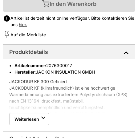
In den Warenkorb
Artikel ist derzeit nicht online verfügbar. Bitte kontaktieren Sie
uns
hier.
Auf die Merkliste
Produktdetails
Artikelnummer
:
2076300017
Hersteller:
JACKON INSULATION GMBH
JACKODUR KF 300 Gefiniert
JACKODUR KF (klimafreundlich) ist eine hochwertige
Wärmedämmung aus extrudiertem Polystyrolschaum (XPS)
nach EN 13164  druckfest, maßstabil,
feuchtigkeitsunempfindlich und verrottungsfest.
Dank dieser Eigenschaften ist JACKODUR KF für
Weiterlesen
unterschiedliche Bauanwendungen einsetzbar. Die
Wärmedämmung ist mit einer rauen, strukturierten
(gefinierten) Oberfläche versehen.