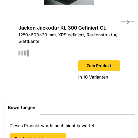
Höhe in mm: 60
Jackon Jackodur KL 300 Gefiniert GL
Jackon 
Länge in mm: 1250
1250x600x20 mm, XPS gefiniert, Rautenstruktur,
1250x600
Glattkante
Glattkan
Material: XPS (Extrudiertes Polystyrol)
Wärmeleitfähigkeit in W/(mK): 0,035
Zum Produkt
Wärmeleitgruppe: WLG035
In 10 Varianten
Hersteller-Art.-Nr.: 4500630
EAN: 4025345006308
Bewertungen
Dieses Produkt wurde noch nicht bewertet.