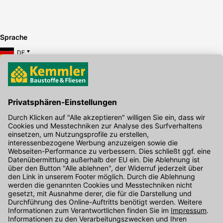
Sprache
DE
Hier gibt's die kostenlose App
Kontakt
Unser Onlineshop Team ist montags bis freitags von 08:00 - 17:00
Uhr unter der Telefonnummer
07071 / 151-151
für Sie erreichbar.
Alternativ können Sie unser
Kontaktformular
nutzen.