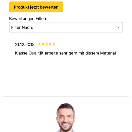
Produkt jetzt bewerten
Bewertungen Filtern
Filter Nach:
(
1
)
21.12.2018
(
0
)
Klasse Qualität arbeite sehr gern mit diesem Material
(
0
)
(
0
)
(
0
)
Alle anzeigen
(
1
)