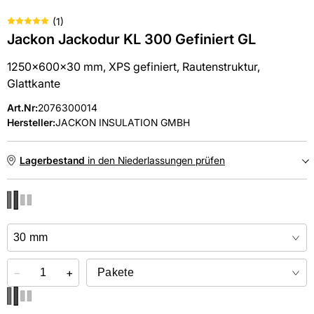
(
1
)
Jackon Jackodur KL 300 Gefiniert GL
1250x600x30 mm, XPS gefiniert, Rautenstruktur,
Glattkante
Art.Nr
:
2076300014
Hersteller:
JACKON INSULATION GMBH
Lagerbestand
in den Niederlassungen prüfen
NIEDERLASSUNGEN
Online kaufen &
kostenlos
in der Niederlassung abholen
−
+