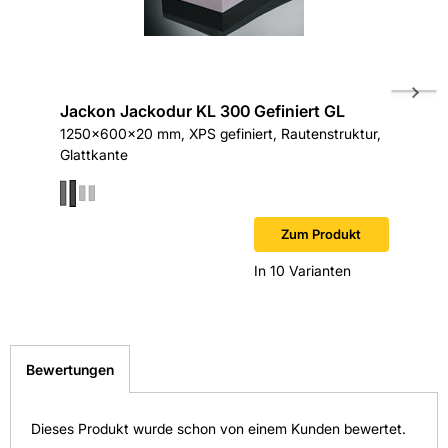
Gewicht pro Verkaufseinheit: 1,6 kg
Höhe in mm: 30
Jackon Jackodur KL 300 Gefiniert GL
Jackon 
Länge in mm: 1250
1250x600x20 mm, XPS gefiniert, Rautenstruktur,
1250x600
Glattkante
Glattkan
Material: XPS (Extrudiertes Polystyrol)
Wärmeleitfähigkeit in W/(mK): 0,035
Zum Produkt
Wärmeleitgruppe: WLG035
In 10 Varianten
Hersteller-Art.-Nr.: 4500624
EAN: 4025345006247
Bewertungen
Dieses Produkt wurde schon von einem Kunden bewertet.