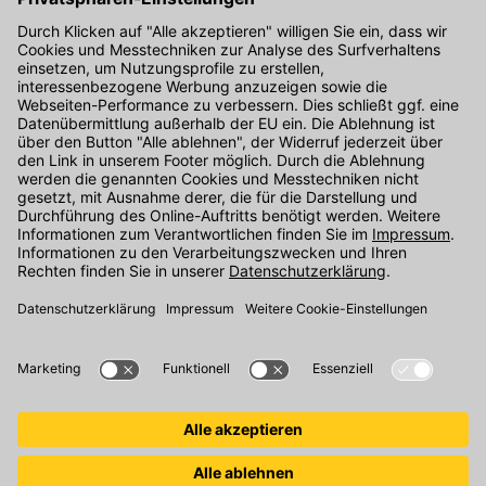
Kontakt
Unser Onlineshop Team ist montags bis freitags von 08:00 - 17:00
Uhr unter der Telefonnummer
07071 / 151-151
für Sie erreichbar.
Alternativ können Sie unser
Kontaktformular
nutzen.
Den Kontakt direkt in unsere Niederlassungen finden Sie
hier
.
Folgen Sie uns auf
: