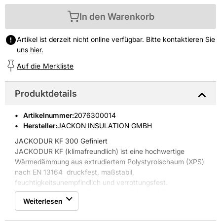
In den Warenkorb
Artikel ist derzeit nicht online verfügbar. Bitte kontaktieren Sie
uns
hier.
Auf die Merkliste
Produktdetails
Artikelnummer
:
2076300014
Hersteller:
JACKON INSULATION GMBH
JACKODUR KF 300 Gefiniert
JACKODUR KF (klimafreundlich) ist eine hochwertige
Wärmedämmung aus extrudiertem Polystyrolschaum (XPS)
nach EN 13164  druckfest, maßstabil,
feuchtigkeitsunempfindlich und verrottungsfest.
Dank dieser Eigenschaften ist JACKODUR KF für
Weiterlesen
unterschiedliche Bauanwendungen einsetzbar. Die
Wärmedämmung ist mit einer rauen, strukturierten