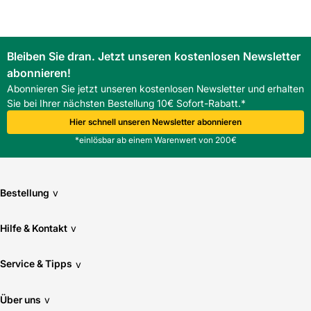
ausgelegt. Ein Abgleich der Blendrahmenmaße mit den
Herstellerangaben wird empfohlen.
Wie wird das Innenfutter gereinigt?
Bleiben Sie dran. Jetzt unseren kostenlosen Newsletter
Das pflegeleichte Kunststoff-Innenfutter lässt sich mit
abonnieren!
milden Reinigungsmitteln und einem weichen Tuch säubern.
Eignet sich das Innenfutter für Feuchträume?
Abonnieren Sie jetzt unseren kostenlosen Newsletter und erhalten
Das feuchtigkeitsresistente Innenfutter ist für Dachräume
Sie bei Ihrer nächsten Bestellung 10€ Sofort-Rabatt.*
geeignet. Bei dauerhaft hoher Feuchte sollten
Hier schnell unseren Newsletter abonnieren
projektspezifische Maßnahmen geprüft werden.
*einlösbar ab einem Warenwert von 200€
Welche Befestigungsarten werden empfohlen?
Handelsübliche Befestiger entsprechend der
Unterkonstruktion sind geeignet.
Bestellung
v
Hilfe & Kontakt
v
Service & Tipps
v
Über uns
v