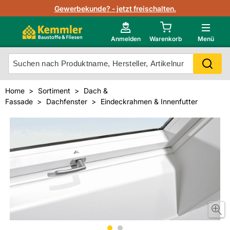
Lagerbestand in Echtzeit
Gewerbekunde? - jetzt freischalten.
Nutzerverwaltung
Neu im Onlineshop?
Anmelden
Warenkorb
Menü
Photovoltaik Konfigurator
Mein Konto
Produkt scannen
Home
Sortiment
Dach &
Projektlisten
Fassade
Dachfenster
Eindeckrahmen & Innenfutter
Meistverkaufte Produkte
Kunden kauften auch
Starker Service
Unsere Kemmler-Marke
Technische Daten & Merkblätter
Videos