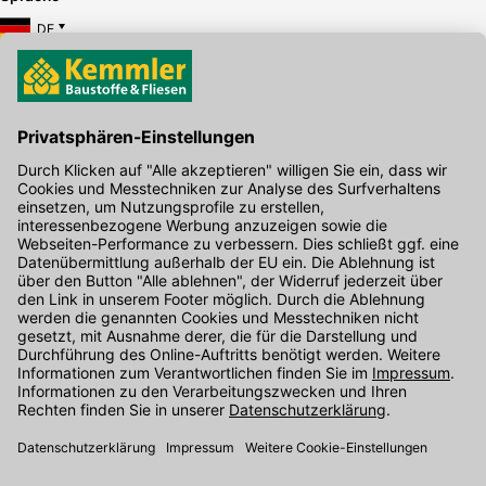
DE
Hier gibt's die kostenlose App
Kontakt
Unser Onlineshop Team ist montags bis freitags von 08:00 - 17:00
Uhr unter der Telefonnummer
07071 / 151-151
für Sie erreichbar.
Alternativ können Sie unser
Kontaktformular
nutzen.
Den Kontakt direkt in unsere Niederlassungen finden Sie
hier
.
Folgen Sie uns auf
: