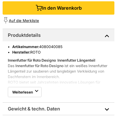
In den Warenkorb
Auf die Merkliste
Produktdetails
Artikelnummer
:
4080040085
Hersteller:
ROTO
Innenfutter für Roto Designo
 Innenfutter Längenteil
Das
Innenfutter für Roto Designo
ist ein weißes Innenfutter
Längenteil zur sauberen und langlebigen Verkleidung von
Dachfenstern im Innenbereich.
ROTO bietet seit Jahrzehnten innovative Lösungen für
Fenster und Dachfenster aus Bad Mergentheim. Das
Weiterlesen
Innenfutter vereint bewährte ROTO-Qualität mit moderner
Optik und Funktionalität.
Pflegeleichter, feuchtigkeitsresistenter Kunststoff
Gewicht & techn. Daten
Einfache Montage ohne Spezialwerkzeug
Moderne Optik für Innenverkleidung