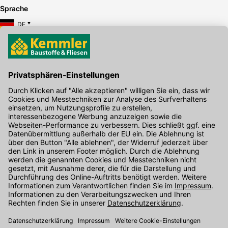
Sprache
DE
Hier gibt's die kostenlose App
Kontakt
Unser Onlineshop Team ist montags bis freitags von 08:00 - 17:00
Uhr unter der Telefonnummer
07071 / 151-151
für Sie erreichbar.
Alternativ können Sie unser
Kontaktformular
nutzen.
Den Kontakt direkt in unsere Niederlassungen finden Sie
hier
.
Folgen Sie uns auf
: