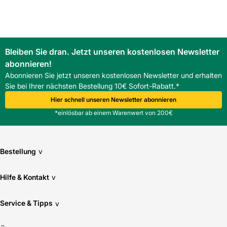
Er ist speziell für Mährische Pfanne und ähnliche
Betondachsteine ausgelegt. Bei anderen Profilen sollte die
Kompatibilität geprüft werden.
Wie wirkt sich die feuerverzinkte Oberfläche auf die
Lebensdauer aus?
Bleiben Sie dran. Jetzt unseren kostenlosen Newsletter
Die feuerverzinkte Oberfläche erhöht die
abonnieren!
Korrosionsbeständigkeit und sorgt für eine längere
Abonnieren Sie jetzt unseren kostenlosen Newsletter und erhalten
Nutzungsdauer.
Sie bei Ihrer nächsten Bestellung 10€ Sofort-Rabatt.*
Welche Lasten trägt der Schneefanghaken und wie erfolgt
die Befestigung?
Hier schnell unseren Newsletter abonnieren
Die Lastaufnahme erfolgt über die Dachunterkonstruktion.
*einlösbar ab einem Warenwert von 200€
Befestigungswerte sind bauseits zu prüfen.
Bestellung
v
Hilfe & Kontakt
v
Service & Tipps
v