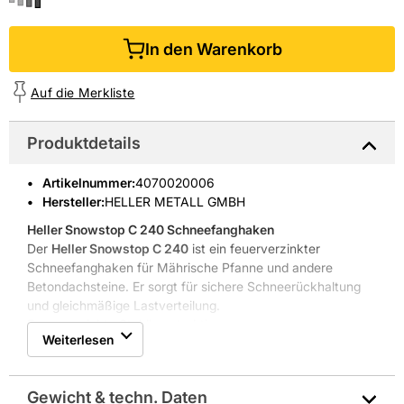
In den Warenkorb
Auf die Merkliste
Produktdetails
Artikelnummer
:
4070020006
Hersteller:
HELLER METALL GMBH
Heller Snowstop C 240
Schneefanghaken
Der
Heller Snowstop C 240
ist ein feuerverzinkter
Schneefanghaken für Mährische Pfanne und andere
Betondachsteine. Er sorgt für sichere Schnee­rückhaltung
und gleichmäßige Lastverteilung.
Feuerverzinkte Stahlkonstruktion
Weiterlesen
Gleichmäßige Schneelastverteilung
Verringert Rückstau am Vordach
Kompatibel mit Mährischer Pfanne
Gewicht & techn. Daten
Anthrazitfarbene Optik