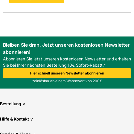
beachten.
Für welche Dachneigungen eignet sich die Rolle?
Die Rolle ist für Steildächer konzipiert und passt sich
variabel an gängige Firstgeometrien an. Vor Ort prüfbare
Details entscheiden über die Einbausituation.
Welchen Vorteil bietet die Rolle gegenüber Einzelprofilen?
Das Rollformat reduziert Arbeitsaufwand, ermöglicht
Bleiben Sie dran. Jetzt unseren kostenlosen Newsletter
durchgehende Belüftung und vereinfacht die Anpassung an
unterschiedliche Firstlängen, was Zeit spart.
abonnieren!
Ist die Rolle mit Standarddachziegeln kompatibel?
Abonnieren Sie jetzt unseren kostenlosen Newsletter und erhalten
Ja, sie ist kompatibel mit gängigen Dacheindeckungen.
Sie bei Ihrer nächsten Bestellung 10€ Sofort-Rabatt.*
Anpassung an Deckbreite und Firstprofil sollte geprüft
Hier schnell unseren Newsletter abonnieren
werden, um die Belüftung sicherzustellen.
*einlösbar ab einem Warenwert von 200€
Bestellung
v
Hilfe & Kontakt
v