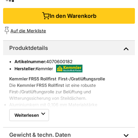
In den Warenkorb
Auf die Merkliste
Produktdetails
Artikelnummer
:
4070600182
Hersteller:
Kemmler
Kemmler FRS5 Rollfirst
 First-/Gratlüftungsrolle
Die
Kemmler FRS5 Rollfirst
ist eine robuste
First-/Gratlüftungsrolle zur Belüftung und
Witterungssicherung von Steildächern.
Aluminiumkern mit 0,106 mm Materialstärke
Breite 310 mm für Standardfirste
Weiterlesen
Schwarze Ausführung für harmonische Dachoptik
Verarbeitung bei +5°C bis +40°C
Langlebigkeit und Praxisnutzen
Gewicht & techn. Daten
Die
First-/Gratlüftungsrolle
überzeugt durch ihren