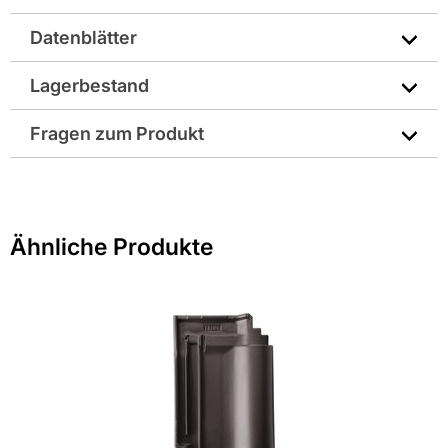
Aluminium
kern und die Materialdicke von
0,106 mm
, was
Datenblätter
Stabilität und Formtreue bietet. Sie sorgt für Belüftung am
Breite in mm: 310
First und schützt vor Schlagregen und Tierbefall.
Verarbeiter profitieren von weniger Nacharbeiten und
Technisches Merkblatt
Lagerbestand
Farbbezeichnung lt. Hersteller: Schwarz
langjähriger Funktion. Als
Kemmler Eigenmarke Dachbau
ist sie auf Profihandwerker abgestimmt.
Fragen zum Produkt
Farbe: schwarz
Effiziente Anwendung auf dem Steildach
Die Rolle belüftet First- und Gratbereiche bei gängigen
Sie haben Fragen zu diesem Produkt? Nutzen Sie den
Dacheindeckungen und deckt mit
Breite 310 mm
Format: 31 x 500 cm
folgenden Link um direkt zum Kontaktformular
praxisgerecht ab. Das Rollformat erleichtert die Anpassung
weitergeleitet zu werden. Wir werden Ihre Anfrage
an die Firstlinie, reduziert Montagezeiten und minimiert
Gewicht pro Verkaufseinheit: 4,8 kg
Ähnliche Produkte
schnellstmöglich bearbeiten.
Materialverluste. Die schwarze Optik integriert sich
> Fragen zum Produkt
unauffällig in klassische und moderne Bedachungen.
Länge in mm: 5000
Einfache Verarbeitung und Hinweise für die Montage
Temperaturbereich beachten: +5°C bis +40°C. Die Rolle
wird zugeschnitten und entlang des Firstes verlegt;
Material: Aluminium
Fixierung mit Befestigungsmitteln sorgt für Halt. Beim
Zuschnitt auf die Firstlinie achten, um die Belüftung nicht zu
Stärke: 0,106
beeinträchtigen. Handliches Format (31 x 500 cm) und
Gewicht von 4,8 kg erleichtern den Transport und Einsatz
EAN: 4055463004788
auf Baustellen.