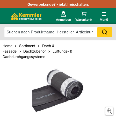
Lagerbestand in Echtzeit
Gewerbekunde? - jetzt freischalten.
Nutzerverwaltung
Neu im Onlineshop?
Anmelden
Warenkorb
Menü
Photovoltaik Konfigurator
Mein Konto
Produkt scannen
Home
Sortiment
Dach &
Projektlisten
Fassade
Dachzubehör
Lüftungs- &
Meistverkaufte Produkte
Dachdurchgangssysteme
Kunden kauften auch
Starker Service
Unsere Kemmler-Marke
Technische Daten & Merkblätter
Videos