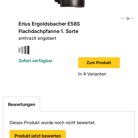
Technische Informationen
Artikeltyp: First-/Gratlüftungsrolle
Breite: 310 mm
Länge: 5000 mm (Rolle)
Erlus Ergoldsbacher E58S
Erlus 
Material: Aluminium
Flachdachpfanne 1. Sorte
Ortgan
Materialstärke: 0,106 mm
anthrazit engobiert
anthrazi
Farbe: schwarz
Gewicht pro Verkaufseinheit: 4,8 kg
EAN: 4055463004788
Sofort verfügbar
Sofort v
Artikelnr: 4070600182
Zum Produkt
Herstellernr: 225188
In 4 Varianten
Die digitalen Schnittstellen von Kemmler wie OCI und IDS
ermöglichen eine einfache Bestellabwicklung und sparen
Zeit sowie Kosten. Handwerksbetriebe profitieren von
einem zukunftsorientierten Onlineprozess beim
zuverlässigen Baustofffachhandel in Südwest-Deutschland.
Bewertungen
FAQ
Wie wird die Kemmler FRS5 Rollfirst montiert?
Die Rolle wird entlang des Firstes verlegt, zugeschnitten
Dieses Produkt wurde noch nicht bewertet.
und mit Befestigungsmitteln fixiert. Der
Verarbeitungstemperaturbereich von +5°C bis +40°C ist zu
Produkt jetzt bewerten