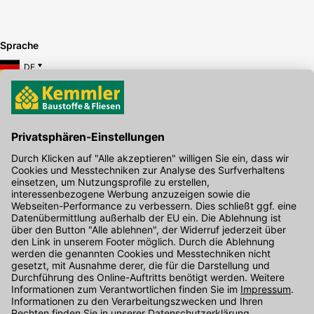
Sprache
DE
Hier gibt's die kostenlose App
Kontakt
Unser Onlineshop Team ist montags bis freitags von 08:00 - 17:00
Uhr unter der Telefonnummer
07071 / 151-151
für Sie erreichbar.
Alternativ können Sie unser
Kontaktformular
nutzen.
Den Kontakt direkt in unsere Niederlassungen finden Sie
hier
.