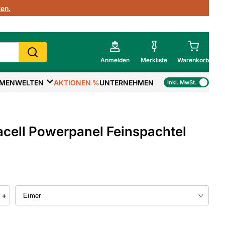
en.
Anmelden
Merkliste
Warenkorb
MENWELTEN
AKTIONEN %
UNTERNEHMEN
Inkl. MwSt.
Mein Warenkorb
Gesamtsumme
€
inkl. MwSt.
cell Powerpanel Feinspachtel
Zur Kasse
>
Zum Warenkorb
+