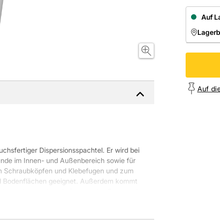
Auf L
Lager
NIEDE
Onl
Auf di
uchsfertiger Dispersionsspachtel. Er wird bei
nde im Innen- und Außenbereich sowie für
n Schraubköpfen und Klebefugen und zum
nd Bodenflächen geeignet. Außerdem kommt
beiten oder vor dem Auftragen des Fermacell