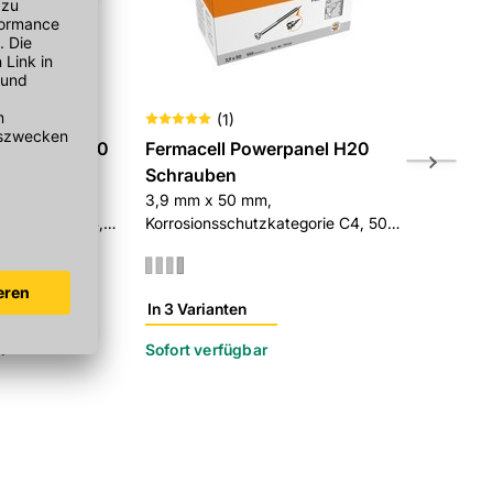
(
1
)
werpanel H20
Fermacell Powerpanel H20
Fermacell
Schrauben
60 mm x 45 
Bewehrung 
m,
3,9 mm x 50 mm,
zkategorie C4,
Korrosionsschutzkategorie C4, 500
k/Paket
Stück/Paket
In 3 Varianten
r
Sofort verfügbar
Sofort verf