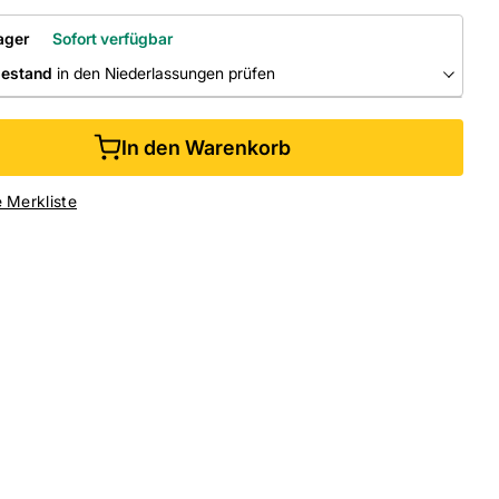
ager
Sofort verfügbar
bestand
in den Niederlassungen prüfen
RLASSUNGEN
In den Warenkorb
ine kaufen &
kostenlos
in der Niederlassung abholen
e Merkliste