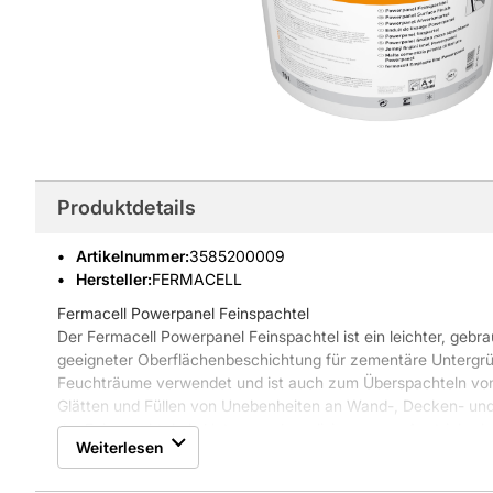
Produktdetails
Artikelnummer
:
3585200009
Hersteller:
FERMACELL
Fermacell Powerpanel Feinspachtel
Der Fermacell Powerpanel Feinspachtel ist ein leichter, gebra
geeigneter Oberflächenbeschichtung für zementäre Untergrü
Feuchträume verwendet und ist auch zum Überspachteln vo
Glätten und Füllen von Unebenheiten an Wand-, Decken- u
der Feinspachtel als Untergrund-egalisierung vor Anstrichar
Weiterlesen
Abdichtungssystems zum Einsatz.
Eigenschaften Fermacell Powerpanel Feinspachtel: