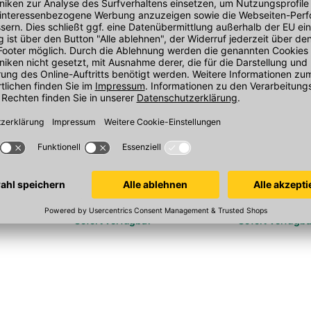
panel H2O
Fermacell Powerpanel H20
Fermacell Po
m,
Schrauben
Schrauben
eichtbeton-
3,9 mm x 35 mm,
3,9 mm x 40 m
Korrosionsschutzkategorie C4, 500
Korrosionsschut
Stück/Paket
Teks, 250 Stüc
In 3 Varianten
In 3 Varianten
Sofort verfügbar
Sofort verfügba