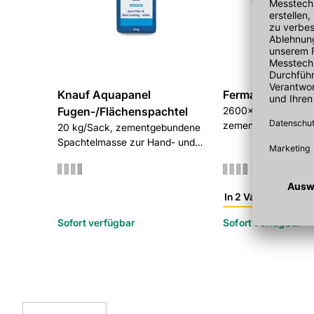
Knauf Aquapanel
Fermacell Power
Fugen-/Flächenspachtel
2600x1250x12,5 m
zementgebundene L
20 kg/Sack, zementgebundene
Bauplatte
Spachtelmasse zur Hand- und
Maschinenverarbeitung, weiß
In 2 Varianten
Sofort verfügbar
Sofort verfügbar