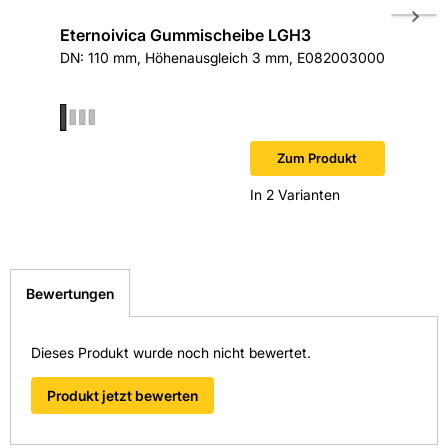
Eternoivica Gummischeibe LGH3
ETERNO
DN: 110 mm, Höhenausgleich 3 mm, E082003000
E2002501
Sofort v
Zum Produkt
In 2 Varianten
Bewertungen
Dieses Produkt wurde noch nicht bewertet.
Produkt jetzt bewerten