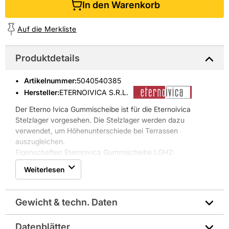
In den Warenkorb
Auf die Merkliste
Produktdetails
Artikelnummer
:
5040540385
Hersteller:
ETERNOIVICA S.R.L.
Der Eterno Ivica Gummischeibe ist für die Eternoivica
Stelzlager vorgesehen. Die Stelzlager werden dazu
verwendet, um Höhenunterschiede bei Terrassen
auszugleichen.
Eigenschaften Eternoivica Gummischeibe LGH2:
* DN: 110 mm
Weiterlesen
* Höhenausgleich 2 mm
* E082002000
* exzellente Schalldämmung
Gewicht & techn. Daten
* starke Gewichtsbelastbarkeit
* schneller Wasserabfluss
Datenblätter
* gute Wärmedämmung