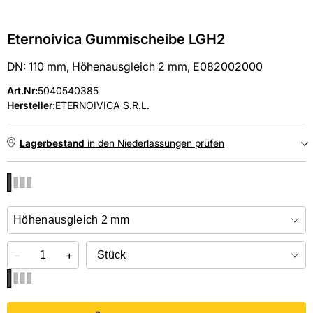
Eternoivica Gummischeibe LGH2
DN: 110 mm, Höhenausgleich 2 mm, E082002000
Art.Nr
:
5040540385
Hersteller:
ETERNOIVICA S.R.L.
Lagerbestand
in den Niederlassungen prüfen
NIEDERLASSUNGEN
Online kaufen &
kostenlos
in der Niederlassung abholen
−
+