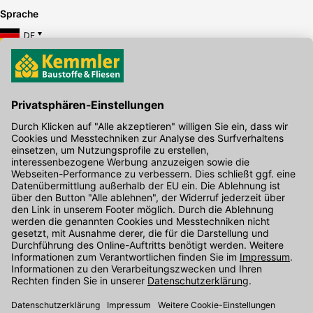
Sprache
DE
Hier gibt's die kostenlose App
Kontakt
Unser Onlineshop Team ist montags bis freitags von 08:00 - 17:00
Uhr unter der Telefonnummer
07071 / 151-151
für Sie erreichbar.
Alternativ können Sie unser
Kontaktformular
nutzen.
Den Kontakt direkt in unsere Niederlassungen finden Sie
hier
.