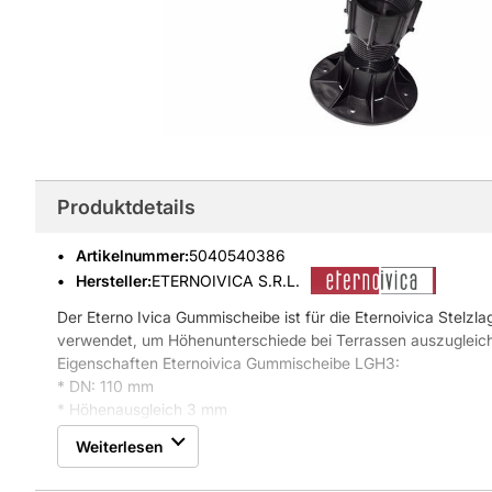
Produktdetails
Artikelnummer
:
5040540386
Hersteller:
ETERNOIVICA S.R.L.
Der Eterno Ivica Gummischeibe ist für die Eternoivica Stelzl
verwendet, um Höhenunterschiede bei Terrassen auszugleic
Eigenschaften Eternoivica Gummischeibe LGH3:
* DN: 110 mm
* Höhenausgleich 3 mm
* E082003000
Weiterlesen
* exzellente Schalldämmung
* starke Gewichtsbelastbarkeit