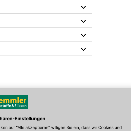
Hersteller-Art.-Nr.: E082003000
den Link um direkt zum Kontaktformular
möglich bearbeiten.