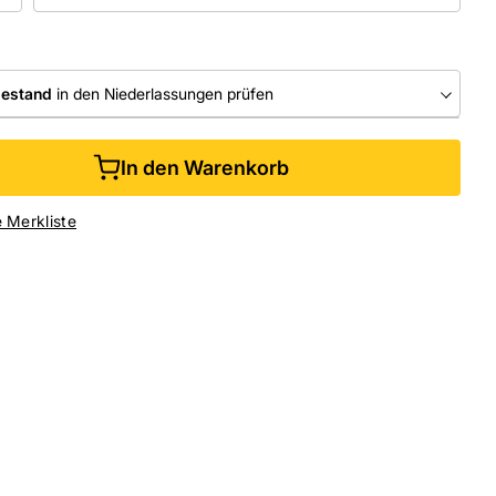
bestand
in den Niederlassungen prüfen
RLASSUNGEN
In den Warenkorb
ine kaufen &
kostenlos
in der Niederlassung abholen
e Merkliste