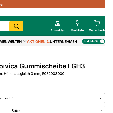
en.
Anmelden
Merkliste
Warenkorb
MENWELTEN
AKTIONEN %
UNTERNEHMEN
Inkl. MwSt.
Mein Warenkorb
Gesamtsumme
€
inkl. MwSt.
oivica Gummischeibe LGH3
Zur Kasse
m, Höhenausgleich 3 mm, E082003000
>
Zum Warenkorb
+