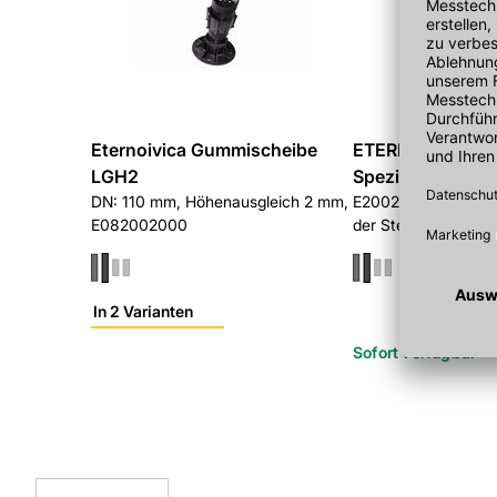
Eternoivica Gummischeibe
ETERNOIVICA
LGH2
Spezialschlüssel
DN: 110 mm, Höhenausgleich 2 mm,
E200250120, zur Hö
E082002000
der Stelzlager
In 2 Varianten
Sofort verfügbar