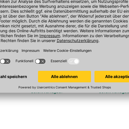
Eternoivca Stelzlager SE1
Eternoivca St
selbstnivellierend, 37,5-50 mm
selbstnivellier
verstellbar - E240037050
verstellbar - E
henjustierung
In 6 Varianten
In 6 Varianten
Sofort verfügbar
Sofort verfügba