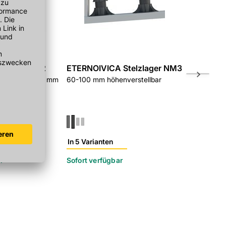
elzlager SE2
ETERNOIVICA Stelzlager NM3
ETERNOIV
end, SE2- 50-75 mm
60-100 mm höhenverstellbar
90-160 mm 
240050075
In 5 Varianten
In 5 Variant
r
Sofort verfügbar
Sofort verf