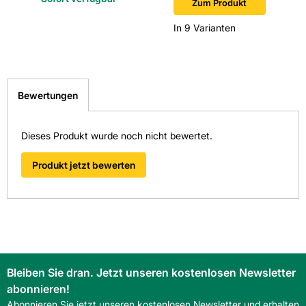
Zum Produkt
Überzeugen Sie sich von unseren Qualitätsfliesen direkt vor
Verwendung Boden: Ja
Ort. Finden Sie hier Ihre nächste Kemmler
In 9 Varianten
Fliesenausstellung.
> Zu unseren Niederlassungen
Verwendung Wand: Ja
Bewertungen
Dieses Produkt wurde noch nicht bewertet.
Produkt jetzt bewerten
Bleiben Sie dran. Jetzt unseren kostenlosen Newsletter
abonnieren!
Abonnieren Sie jetzt unseren kostenlosen Newsletter und erhalten