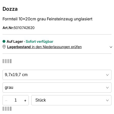
Dozza
Formteil 10x20cm grau Feinsteinzeug unglasiert
Art.Nr
:
5010742620
Auf Lager
Sofort verfügbar
Lagerbestand
in den Niederlassungen prüfen
NIEDERLASSUNGEN
Online kaufen &
kostenlos
in der Niederlassung abholen
−
+