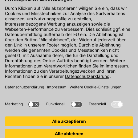
Kontakt
Unser Onlineshop Team ist montags bis freitags von 08:00 - 17:00
Uhr unter der Telefonnummer
07071 / 151-151
für Sie erreichbar.
Alternativ können Sie unser
Kontaktformular
nutzen.
Den Kontakt direkt in unsere Niederlassungen finden Sie
hier
.
Folgen Sie uns auf
: