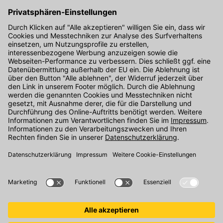
Hier gibt's die kostenlose App
Kontakt
Unser Onlineshop Team ist montags bis freitags von 08:00 - 17:00
Uhr unter der Telefonnummer
07071 / 151-151
für Sie erreichbar.
Alternativ können Sie unser
Kontaktformular
nutzen.
Den Kontakt direkt in unsere Niederlassungen finden Sie
hier
.
Folgen Sie uns auf
: