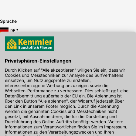
Sprache
DE
Hier gibt's die kostenlose App
Kontakt
Unser Onlineshop Team ist montags bis freitags von 08:00 - 17:00
Uhr unter der Telefonnummer
07071 / 151-151
für Sie erreichbar.
Alternativ können Sie unser
Kontaktformular
nutzen.