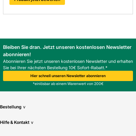
Serie: Tegalit m Form
Die digitalen Antworten von Kemmler ermöglichen eine
einfache Bestellabwicklung über Schnittstellen wie OCI und
IDS und sparen Zeit und Kosten. Der Einkauf beim
Baustofffachhandel in Südwest-Deutschland ist
übersichtlich und zukunftsgerichtet.
FAQ
Bleiben Sie dran. Jetzt unseren kostenlosen Newsletter
Was sind die wichtigsten Eigenschaften des BMI Braas
abonnieren!
Tegalit Halber Ortgangstein rechts?
Abonnieren Sie jetzt unseren kostenlosen Newsletter und erhalten
Der BMI Braas Tegalit Halber Ortgangstein rechts ist ein
Sie bei Ihrer nächsten Bestellung 10€ Sofort-Rabatt.*
halber Ortgangstein mit Protegon matt Oberfläche,
Abdeckhöhe 40 mm und Ausstich 93 mm, der frost- und
Hier schnell unseren Newsletter abonnieren
UV-beständig ist.
*einlösbar ab einem Warenwert von 200€
Bestellung
v
Hilfe & Kontakt
v