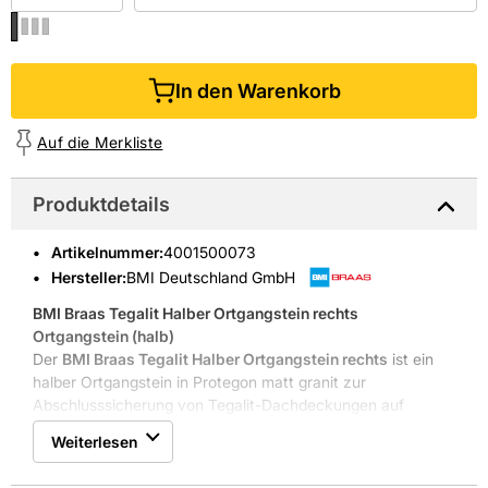
In den Warenkorb
Auf die Merkliste
Produktdetails
Artikelnummer
:
4001500073
Hersteller:
BMI Deutschland GmbH
BMI Braas Tegalit Halber Ortgangstein rechts

Ortgangstein (halb)
Der
BMI Braas Tegalit Halber Ortgangstein rechts
ist ein
halber Ortgangstein in Protegon matt granit zur
Abschlusssicherung von Tegalit-Dachdeckungen auf
Steildächern.
Weiterlesen
Protegon matt Oberfläche, granit Optik
Frost- und UV-beständig